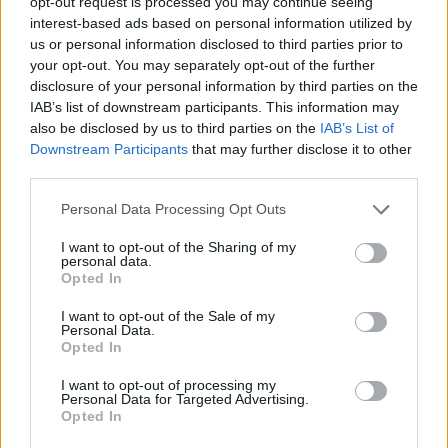
— Rising Stars XI (@RisingStarXI)
October 6, 2025
opt-out request is processed you may continue seeing
interest-based ads based on personal information utilized by
us or personal information disclosed to third parties prior to
La proposta
your opt-out. You may separately opt-out of the further
disclosure of your personal information by third parties on the
Mediano in grado di svolgere qualsiasi compito in campo.
IAB’s list of downstream participants. This information may
Recuperatore di palloni instancabile
, ed ottimo gestore.
also be disclosed by us to third parties on the
IAB’s List of
Il Palace non vuole perderlo, dato che mancano due anni
Downstream Participants
that may further disclose it to other
alla scadenza del suo contratto. Il piano delle Eagles è
third parties.
offrire al ragazzo un nuovo contratto, con aumento di
stipendio e clausola rescissoria. Lo stesso accordo
Personal Data Processing Opt Outs
proposto ad Eze, che proprio tramite la clausola ha
lasciato Selhurst Park. Su di lui hanno già drizzato le
I want to opt-out of the Sharing of my
personal data.
antenne club come
Chelsea, Manchester City e
Opted In
Liverpool
.
I want to opt-out of the Sale of my
Personal Data.
Opted In
I want to opt-out of processing my
Personal Data for Targeted Advertising.
Opted In