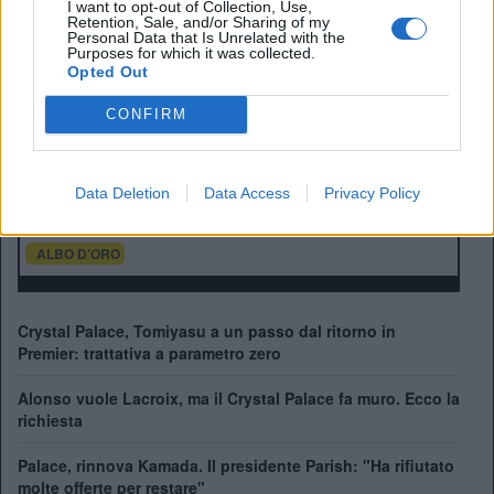
I want to opt-out of Collection, Use,
Retention, Sale, and/or Sharing of my
Personal Data that Is Unrelated with the
Purposes for which it was collected.
Opted Out
CONFIRM
Anno di Fondazione:
1905
Stadio:
Selhurst Park (26.255)
Città:
Londra
Data Deletion
Data Access
Privacy Policy
Presidente:
Steve Parish
Manager:
Oliver Glasner
ALBO D'ORO
Crystal Palace, Tomiyasu a un passo dal ritorno in
Premier: trattativa a parametro zero
Alonso vuole Lacroix, ma il Crystal Palace fa muro. Ecco la
richiesta
Palace, rinnova Kamada. Il presidente Parish: "Ha rifiutato
molte offerte per restare"