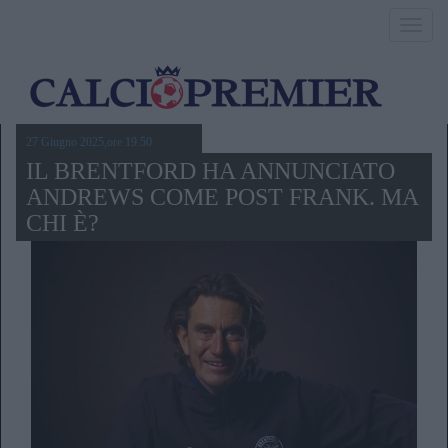
Toggl
navig
27 Giugno 2025,ore 19.50
IL BRENTFORD HA ANNUNCIATO
ANDREWS COME POST FRANK. MA
CHI È?