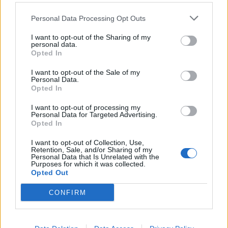
staff di livello
, con assistenti molto noti. Questo per
facilitare l’impatto con il mondo della Premier League.
Personal Data Processing Opt Outs
Come confermato dal ds Giles, ci vorrà del tempo per
aggiungere delle figure allo staff di Andrews, ma passo
I want to opt-out of the Sharing of my
personal data.
dopo passo lo completeranno.
Opted In
I want to opt-out of the Sale of my
Personal Data.
Opted In
I want to opt-out of processing my
Personal Data for Targeted Advertising.
Opted In
I want to opt-out of Collection, Use,
Retention, Sale, and/or Sharing of my
Personal Data that Is Unrelated with the
Purposes for which it was collected.
Opted Out
CONFIRM