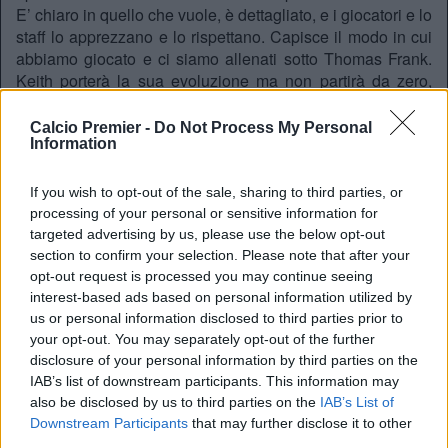
E’ chiaro in quello che vuole, è dettagliato, e i giocatori e lo
staff lo apprezzano e lo rispettano. Capisce il modo in cui
abbiamo giocato e ci siamo allenati sotto Thomas Frank.
Keith porterà la sua evoluzione ma non partirà da zero,
quindi speriamo di poter fare dei rapidi progressi. È un
ottimo allenatore e ha le idee chiare su come vuole che la
Calcio Premier -
Do Not Process My Personal
Information
squadra migliori. Stavamo cercando qualcuno che non
solo mantenesse quello che stavamo facendo, ma che
cercasse di migliorare il nostro percorso”.
If you wish to opt-out of the sale, sharing to third parties, or
processing of your personal or sensitive information for
Il profilo
targeted advertising by us, please use the below opt-out
Andrews era lo specialista
delle palle inattive
proprio
section to confirm your selection. Please note that after your
dello staff tecnico di Thomas Frank. Un collaboratore che
opt-out request is processed you may continue seeing
godeva della piena fiducia, fin dal suo arrivo, datato estate
interest-based ads based on personal information utilized by
2024.
Andrews si è fatto notare
, e la dirigenza ha
us or personal information disclosed to third parties prior to
your opt-out. You may separately opt-out of the further
pensato che il miglior modo per raccogliere l’eredità di
disclosure of your personal information by third parties on the
Frank, sia quello di mettere in panchina chi conosceva
IAB’s list of downstream participants. This information may
bene il suo metodo. Dopo numerosi colloqui con tecnici di
also be disclosed by us to third parties on the
IAB’s List of
tutta Europa, alla fine Andrews è quello che l’ha spuntata.
Downstream Participants
that may further disclose it to other
Il Brentford sarebbe intenzionato a mettergli attorno
uno
third parties.