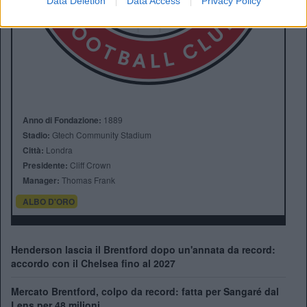
Data Deletion
Data Access
Privacy Policy
Anno di Fondazione:
1889
Stadio:
Gtech Community Stadium
Città:
Londra
Presidente:
Cliff Crown
Manager:
Thomas Frank
ALBO D'ORO
Henderson lascia il Brentford dopo un'annata da record:
accordo con il Chelsea fino al 2027
Mercato Brentford, colpo da record: fatta per Sangaré dal
Lens per 48 milioni