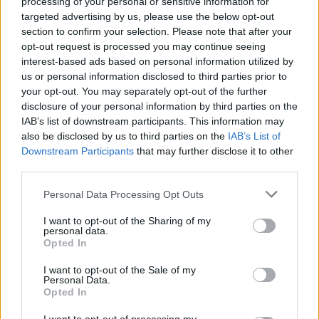
processing of your personal or sensitive information for
noi stessi e non guardando troppo a quello che fanno gli
targeted advertising by us, please use the below opt-out
altri”.
section to confirm your selection. Please note that after your
opt-out request is processed you may continue seeing
Il
Liverpool
tornerà in campo già mercoledì contro
interest-based ads based on personal information utilized by
il
Southampton
nella Capital One Cup.
us or personal information disclosed to third parties prior to
your opt-out. You may separately opt-out of the further
disclosure of your personal information by third parties on the
REDAZIONE
IAB’s list of downstream participants. This information may
Twitter @Calciopremier
also be disclosed by us to third parties on the
IAB’s List of
Downstream Participants
that may further disclose it to other
third parties.
Personal Data Processing Opt Outs
I want to opt-out of the Sharing of my
personal data.
Opted In
I want to opt-out of the Sale of my
Personal Data.
Opted In