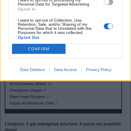
I want to opt-out of processing my
Personal Data for Targeted Advertising.
Opted In
I want to opt-out of Collection, Use,
Anno di Fondazione:
1892
Retention, Sale, and/or Sharing of my
Personal Data that Is Unrelated with the
Stadio:
Anfield (45.276)
Purposes for which it was collected.
Città:
Liverpool
Opted Out
Presidente:
Tom Werner
Manager:
Arne Slot
CONFIRM
ALBO D'ORO
Premier League:
19
Data Deletion
Data Access
Privacy Policy
FA Cup:
8
League Cup:
10
FA Community Shield:
16
Champions League:
6
Supercoppa Europea:
4
Coppa del Mondo per Club:
1
Liverpool: è già emergenza infortuni. Il punto sui possibili
ritorni