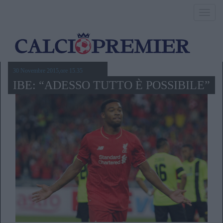
Toggl
navig
30 Novembre 2015,ore 15.35
IBE: “ADESSO TUTTO È POSSIBILE”