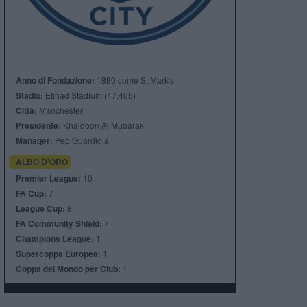
Anno di Fondazione:
1880 come St Mark's
Stadio:
Etihad Stadium (47.405)
Città:
Manchester
Presidente:
Khaldoon Al Mubarak
Manager:
Pep Guardiola
ALBO D'ORO
Premier League:
10
FA Cup:
7
League Cup:
8
FA Community Shield:
7
Champions League:
1
Supercoppa Europea:
1
Coppa del Mondo per Club:
1