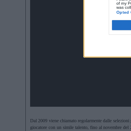
of my P
was col
Opted 
Dal 2009 viene chiamato regolarmente dalle selezioni gi
giocatore con un simile talento, fino al novembre de