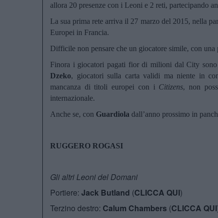
allora 20 presenze con i Leoni e 2 reti, partecipando a
La sua prima rete arriva il 27 marzo del 2015, nella part
Europei in Francia.
Difficile non pensare che un giocatore simile, con una p
Finora i giocatori pagati fior di milioni dal City sono 
Dzeko
, giocatori sulla carta validi ma niente in c
mancanza di titoli europei con i
Citizens
, non poss
internazionale.
Anche se, con
Guardiola
dall’anno prossimo in panchi
RUGGERO ROGASI
Gli altri Leoni del Domani
Portiere:
Jack Butland
(
CLICCA QUI
)
Terzino destro:
Calum Chambers
(
CLICCA QUI