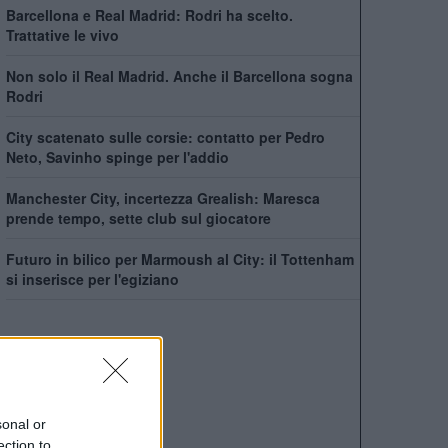
Barcellona e Real Madrid: Rodri ha scelto.
Trattative le vivo
Non solo il Real Madrid. Anche il Barcellona sogna
Rodri
City scatenato sulle corsie: contatto per Pedro
Neto, Savinho spinge per l'addio
Manchester City, incertezza Grealish: Maresca
prende tempo, sette club sul giocatore
Futuro in bilico per Marmoush al City: il Tottenham
si inserisce per l'egiziano
sonal or
ection to