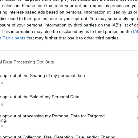
r selection. Please note that after your opt-out request is processed y
ist, bottino di tutto rispetto per un giocatore giovane come lui.
eing interest-based ads based on personal information utilized by us or
disclosed to third parties prior to your opt-out. You may separately opt-
 preferisce giocare sulla fascia mancina, dove grazie alle sue ottime
losure of your personal information by third parties on the IAB’s list of
te. Può giocare, all’occorrenza, anche come trequartista o punta.
. This information may also be disclosed by us to third parties on the
IA
Participants
that may further disclose it to other third parties.
 con la maglia del Manchester City, se ce ne fosse ancora bisogno
l Data Processing Opt Outs
o opt-out of the Sharing of my personal data.
In
o opt-out of the Sale of my Personal Data.
In
to opt-out of processing my Personal Data for Targeted
ing.
In
o opt-out of Collection, Use, Retention, Sale, and/or Sharing