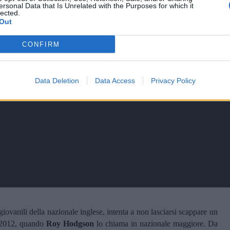
ersonal Data that Is Unrelated with the Purposes for which it
lected.
Out
CONFIRM
Data Deletion
Data Access
Privacy Policy
ovanili della nazionale inglese, intenta a non lasciarsi scappare un
l 2012, quando
Roy Hodgson
lo chiama in nazionale maggiore. Da