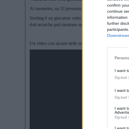
confirm you
Al momento, su 33 presenze, è arrivato a 10 reti e 9 ass
continue se
information 
Sterling è un giocatore velocissimo, destro naturale ma
further disc
doti tecniche può rientrare sul piede forte e tirare a re
participants
Downstream 
Un video con alcune delle migliori giocate di Sterling
Persona
I want t
Opted 
I want t
Opted 
I want 
Advertis
Opted 
I want t