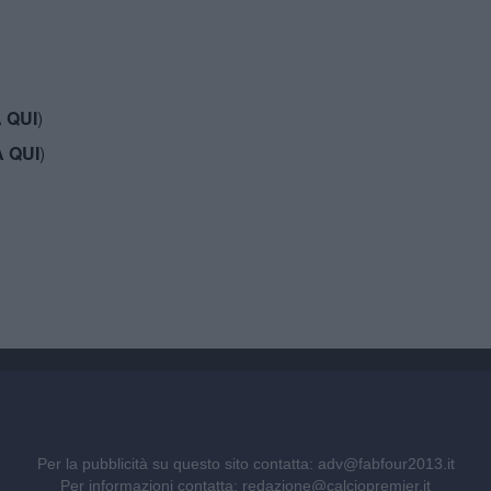
 QUI
)
 QUI
)
Per la pubblicità su questo sito contatta:
adv@fabfour2013.it
Per informazioni contatta:
redazione@calciopremier.it