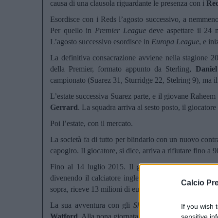
causa di una clausola riguardante le presenza con i
Re
Esordisce con i Reds l’agosto successivo, a nemmeno
Per quello in
Premier League
deve aspettare il 24 
L’agosto successivo esordisce in
Europa League
, e in
La definitiva consacrazione avviene nella stagione 2
della Premier, formato appunto da Sterling,
Daniel
campionato (Suarez 31, Sturridge 22, Stelring 9), ma il
L’estate successiva Suarez parte, e il giovane Raheem
Gerrard
. La squadra arriva al sesto posto, il giocatore r
Poi l’estate, con il mercato.
La società fa di tutto per blindarlo con un nuovo contrat
capogiro. Il giocatore, si dice, arriva a rifiutare fino a 
Fino al 14 luglio 2015. Il giocatore passa ufficial
divenendo il calciatore inglese più pagato nella stori
Calcio Pr
sopra, riceve 13 milioni di euro per una clausola su una
La sua avventura con gli
Sky Blues
inizia bene, gioc
If you wish 
Watford
. Alla nona giornata, nella vittoria per 5-1 con
sensitive in