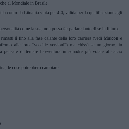
nche al Mondiale in Brasile.
ita contro la Lituania vinta per 4-0, valida per la qualificazione agli
ersonalità come la sua, non possa far parlare tanto di sé in futuro.
rimasti lì fino alla fase calante della loro carriera (vedi
Maicon
e
onfronto alle loro “vecchie versioni”) ma chissà se un giorno, in
a pensare di tentare l’avventura in squadre più votate al calcio
na, le cose potrebbero cambiare.
)