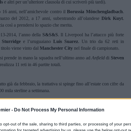
ds
e altri per un’ulteriore clausola di cui scriverò più tardi).
 16 anni, nell’amichevole contro il
Borussia Mönchengladbach
.
marzo del 2012, a 17 anni, subentrando all’olandese
Dirk Kuyt
.
izia così a prendersi lo spazio che merita.
013-2014, l’anno della
S&S&S
. Il Liverpool ha l’attacco più forte
 Sturridge
e l’uruguaiano
Luis Suarez
. Un trio da 62 reti in
 titolo viene vinto dal
Manchester City
nel finale di campionato.
 si prende in mano la squadra nell’ultimo anno ad
Anfield
di
Steven
ealizza 11 reti in 46 partite totali.
to già da febbraio, la trattativa si spinge fino all’estate con cifre da
900 mila sterline a settimana.
mente al Manchester City per 68 milioni di euro, bonus compresi,
a del calcio. Il QPR, tornando ad un discorso iniziato qualche riga
emier -
Do Not Process My Personal Information
 futura rivendita.
ando da subito titolare a segnando alla quarta presenza contro il
to opt-out of the sale, sharing to third parties, or processing of your per
tro il
Bournemouth
, segna addirittura una tripletta.
formation for targeted advertising by us, please use the below opt-out s