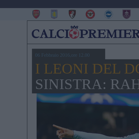
06 Febbraio 2016,ore 12.00
I LEONI DEL 
SINISTRA: RA