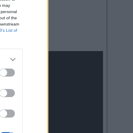
ou may
 personal
out of the
 downstream
B’s List of