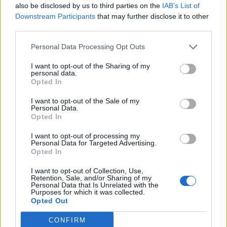
Aretta è stata chiara: “Se sono sicuro che la gestione sia
also be disclosed by us to third parties on the
IAB’s List of
stata corretta?
Si, al 100
%”
Downstream Participants
that may further disclose it to other
third parties.
Personal Data Processing Opt Outs
I want to opt-out of the Sharing of my
personal data.
Opted In
I want to opt-out of the Sale of my
Personal Data.
Anno di Fondazione:
1886 come Dial Square
Opted In
Stadio:
Emirates Stadium (60.338)
Città:
Londra
I want to opt-out of processing my
Personal Data for Targeted Advertising.
Presidente:
Sran Kroenke
Opted In
Manager:
Mikel Arteta
I want to opt-out of Collection, Use,
ALBO D'ORO
Retention, Sale, and/or Sharing of my
Premier League:
13
Personal Data that Is Unrelated with the
Purposes for which it was collected.
FA Cup:
14
Opted Out
League Cup:
2
FA Community Shield:
17
CONFIRM