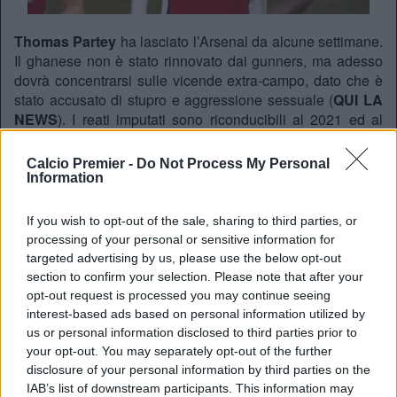
Thomas Partey
ha lasciato l’Arsenal da alcune settimane.
Il ghanese non è stato rinnovato dai gunners, ma adesso
dovrà concentrarsi sulle vicende extra-campo, dato che è
stato accusato di stupro e aggressione sessuale (
QUI LA
NEWS
). I reati imputati sono riconducibili al 2021 ed al
2022, un periodo nel quale
Thomas era già all’Arsenal
. Il
giocatore dovrà presentarsi in tribunale, tra poco meno di
Calcio Premier -
Do Not Process My Personal
un mese. Molti tifosi dei gunners, come scrive la
BBC
,
Information
hanno dei dubbi sulla gestione di questo caso da parte del
club. Durante la conferenza stampa in presentazione della
If you wish to opt-out of the sale, sharing to third parties, or
tourneè asiatica,
Mikel Arteta
ha risposto anche su
processing of your personal or sensitive information for
questo.
targeted advertising by us, please use the below opt-out
section to confirm your selection. Please note that after your
Niente dubbi
opt-out request is processed you may continue seeing
“
Il club è stato molto chiaro nella sua dichiarazione”, ha
interest-based ads based on personal information utilized by
detto Arteta. “Ci sono molte questioni legali molto
us or personal information disclosed to third parties prior to
complicate,
quindi non posso commentare
nulla di tutto
your opt-out. You may separately opt-out of the further
ciò”. La domanda successiva è stata proprio sulle corrette
disclosure of your personal information by third parties on the
procedure del club su questa indagine. La risposta di
IAB’s list of downstream participants. This information may