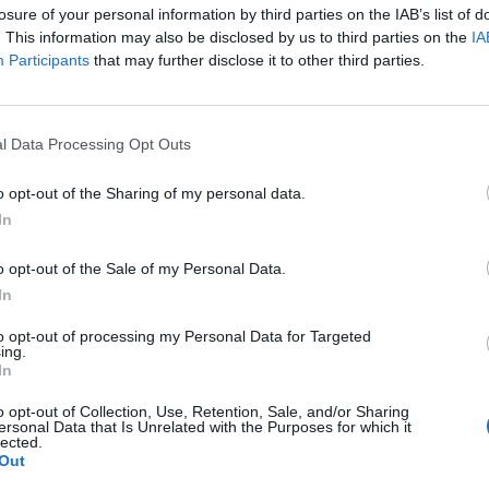
losure of your personal information by third parties on the IAB’s list of
. This information may also be disclosed by us to third parties on the
IA
Participants
that may further disclose it to other third parties.
l Data Processing Opt Outs
o opt-out of the Sharing of my personal data.
In
o opt-out of the Sale of my Personal Data.
In
 Hazard
in partenza dal
Chelsea
a fine stagione.
to opt-out of processing my Personal Data for Targeted
ing.
club europei, ha mostrato apprezzamento verso il
PSG
, che in
In
(su di lui c’è forte anche il
Real Madrid
in caso di partenza
mes Rodriguez
).
o opt-out of Collection, Use, Retention, Sale, and/or Sharing
ersonal Data that Is Unrelated with the Purposes for which it
e
Guus Hiddink
ha dichiarato chiaramente che un giocatore
lected.
Out
onato poco competitivo come quello francese, suggerendogli