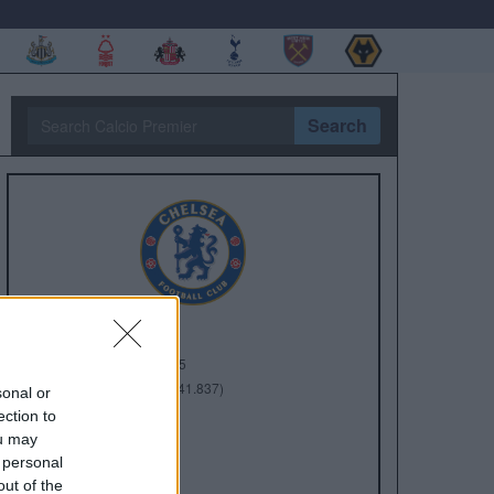
Search
Anno di Fondazione:
1905
Stadio:
Stamford Bridge (41.837)
sonal or
Città:
Londra
ection to
Presidente:
Todd Boehly
ou may
Manager:
Enzo Maresca
 personal
out of the