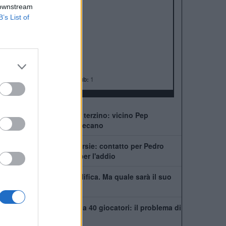
ALBO D'ORO
 downstream
Premier League:
6
B’s List of
FA Cup:
8
League Cup:
5
FA Community Shield:
4
Champions League:
2
Supercoppa Europea:
2
Coppa del Mondo per Club:
1
Chelsea, ecco il nuovo terzino: vicino Pep
Chavarría dal Rayo Vallecano
City scatenato sulle corsie: contatto per Pedro
Neto, Savinho spinge per l'addio
Mudryk, stop alla squalifica. Ma quale sarà il suo
futuro al Chelsea?
Chelsea, rosa infinita da 40 giocatori: il problema di
Xabi Alonso