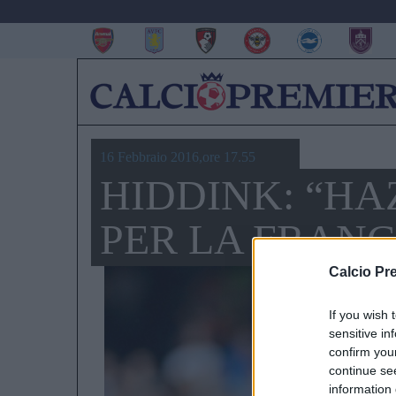
16 Febbraio 2016,ore 17.55
HIDDINK: “H
PER LA FRANC
Calcio Pr
If you wish 
sensitive in
confirm you
continue se
information 