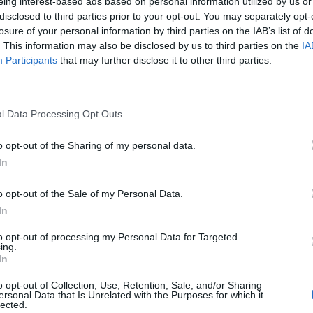
eing interest-based ads based on personal information utilized by us or
disclosed to third parties prior to your opt-out. You may separately opt-
losure of your personal information by third parties on the IAB’s list of
. This information may also be disclosed by us to third parties on the
IA
Participants
that may further disclose it to other third parties.
l Data Processing Opt Outs
o opt-out of the Sharing of my personal data.
ndese in carica al
Chelsea
; in vista dell’importante sfida di
In
hiarato in conferenza stampa che oltre a meritare tutto il
 soltanto un bene per la
Premier League
, anche in risposta
o opt-out of the Sale of my Personal Data.
ntro segreto fra top club per organizzare una “Supercoppa”
In
ssima stagione.
to opt-out of processing my Personal Data for Targeted
il manager –
“stanno perdendo qualche punto e pertanto ci
ing.
bussando alle loro porte, come il West Ham o lo Stoke che
In
eriamente tutte le prossime partite di Premier League. Il
o opt-out of Collection, Use, Retention, Sale, and/or Sharing
ersonal Data that Is Unrelated with the Purposes for which it
lected.
tunato
John Terry
, ha poi concluso:
“Se ti concentri solo su