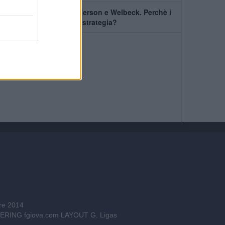
Il Chelsea prende Henderson e Welbeck. Perchè i
Blues hanno cambiato strategia?
bre 2014
INEERING
fgiova.com
LAYOUT G. Ligas