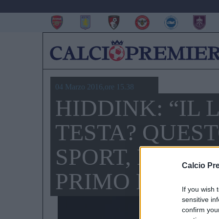
04 Marzo 2016,ore 15.38
HIDDINK: “IL 
TESTA? QUEST
SPORT, LORO 
Calcio Pr
PRIMO POSTO
If you wish 
sensitive in
confirm you