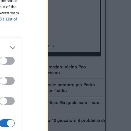
ALBO D'ORO
 personal
out of the
Premier League:
6
 downstream
FA Cup:
8
B’s List of
League Cup:
5
FA Community Shield:
4
Champions League:
2
Supercoppa Europea:
2
Coppa del Mondo per Club:
1
Chelsea, ecco il nuovo terzino: vicino Pep
Chavarría dal Rayo Vallecano
City scatenato sulle corsie: contatto per Pedro
Neto, Savinho spinge per l'addio
Mudryk, stop alla squalifica. Ma quale sarà il suo
futuro al Chelsea?
Chelsea, rosa infinita da 40 giocatori: il problema di
Xabi Alonso