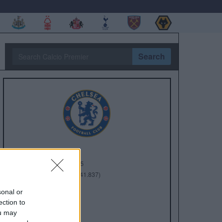
Search
Anno di Fondazione:
1905
Stadio:
Stamford Bridge (41.837)
Città:
Londra
sonal or
Presidente:
Todd Boehly
ection to
Manager:
Enzo Maresca
ou may