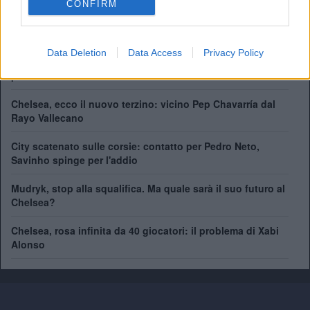
CONFIRM
Coppa del Mondo per Club:
1
Data Deletion
Data Access
Privacy Policy
41 giocatori in rosa al Chelsea. Chi può rimanere e chi
partirà
Chelsea, ecco il nuovo terzino: vicino Pep Chavarría dal
Rayo Vallecano
City scatenato sulle corsie: contatto per Pedro Neto,
Savinho spinge per l'addio
Mudryk, stop alla squalifica. Ma quale sarà il suo futuro al
Chelsea?
Chelsea, rosa infinita da 40 giocatori: il problema di Xabi
Alonso