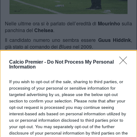
Nelle ultime ora si è parlato dell’eredità di
Mourinho
sulla
panchina del
Chelsea
.
Il candidato numero uno sembra essere
Guus Hiddink
,
già stato al comando dei
Blues
nel 2009.
Secondo il
Sun
, il tecnico olandese accetterebbe volentieri
Calcio Premier -
Do Not Process My Personal
la panchina, ma vorrebbe per gennaio un rinforzo pesante
Information
per l’attacco:
Saido Berahino
del
West Brom
o
Jamie
Vardy
del
Leicester
. Per il capocannoniere della Premier
If you wish to opt-out of the sale, sharing to third parties, or
sarebbero già pronti 30 milioni di sterline.
processing of your personal or sensitive information for
targeted advertising by us, please use the below opt-out
section to confirm your selection. Please note that after your
REDAZIONE
opt-out request is processed you may continue seeing
Twitter @Calciopremier
interest-based ads based on personal information utilized by
us or personal information disclosed to third parties prior to
your opt-out. You may separately opt-out of the further
disclosure of your personal information by third parties on the