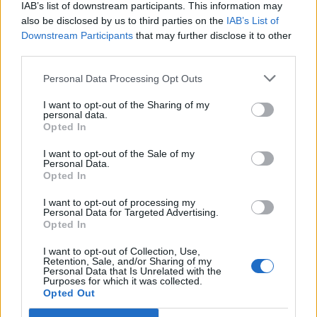
IAB’s list of downstream participants. This information may
also be disclosed by us to third parties on the
IAB’s List of
Downstream Participants
that may further disclose it to other
third parties.
Personal Data Processing Opt Outs
I want to opt-out of the Sharing of my
personal data.
Opted In
Anno di Fondazione:
1905
Stadio:
Stamford Bridge (41.837)
I want to opt-out of the Sale of my
Personal Data.
Città:
Londra
Opted In
Presidente:
Todd Boehly
Manager:
Enzo Maresca
I want to opt-out of processing my
Personal Data for Targeted Advertising.
ALBO D'ORO
Opted In
Premier League:
6
I want to opt-out of Collection, Use,
FA Cup:
8
Retention, Sale, and/or Sharing of my
League Cup:
5
Personal Data that Is Unrelated with the
Purposes for which it was collected.
FA Community Shield:
4
Opted Out
Champions League:
2
Supercoppa Europea:
2