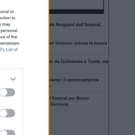
FA Community Shield:
17
sonal or
ection to
Ufficiale. l'Everton prende Norgaard dall'Arsenal.
ou may
Cifre e dettagli
 personal
out of the
Il Real Madrid rilancia per Vinicius: pronta la nuova
 downstream
offerta di rinnovo
B’s List of
Come giocherà l'Arsenal: da Guimaraes a Tzolis, ma
il blocco resta
Guimaraes-Arsenal, ci siamo: il centrocampista
pronto a lasciare il ritiro
In Newcastle dice no all'Arsenal per Bruno
Guimaraes. Il piano dei Gunners