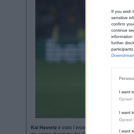
If you wish 
sensitive in
confirm you
continue se
information 
further disc
participants
Downstream 
Persona
I want t
Opted 
I want t
Opted 
Kai Havertz
è stato l’eroe dell’Arsenal ieri sera.
I want 
da calcio d’angolo dei Gunners. La rete del te