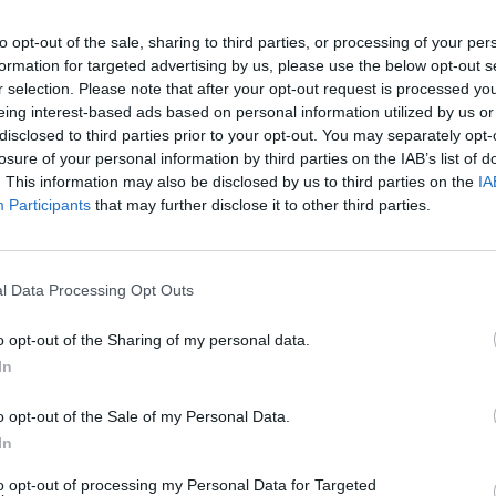
to opt-out of the sale, sharing to third parties, or processing of your per
formation for targeted advertising by us, please use the below opt-out s
r selection. Please note that after your opt-out request is processed y
eing interest-based ads based on personal information utilized by us or
disclosed to third parties prior to your opt-out. You may separately opt-
losure of your personal information by third parties on the IAB’s list of
. This information may also be disclosed by us to third parties on the
IA
Participants
that may further disclose it to other third parties.
l Data Processing Opt Outs
o opt-out of the Sharing of my personal data.
In
o opt-out of the Sale of my Personal Data.
In
 I Gunners hanno battuto il Burnley per 1-0, con il classico gol
to opt-out of processing my Personal Data for Targeted
desco potrebbe essere decisiva nella corsa al titolo per i