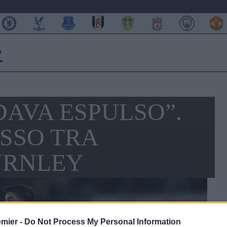
AVA ESPULSO”.
SSO TRA
URNLEY
emier -
Do Not Process My Personal Information