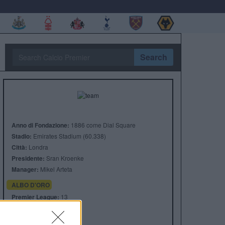
Search
Anno di Fondazione:
1886 come Dial Square
Stadio:
Emirates Stadium (60.338)
Città:
Londra
Presidente:
Sran Kroenke
Manager:
Mikel Arteta
ALBO D'ORO
Premier League:
13
FA Cup:
14
League Cup:
2