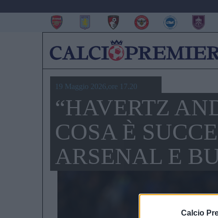
19 Maggio 2026,ore 17.20
“HAVERTZ AND
COSA È SUCCE
ARSENAL E B
Calcio Pr