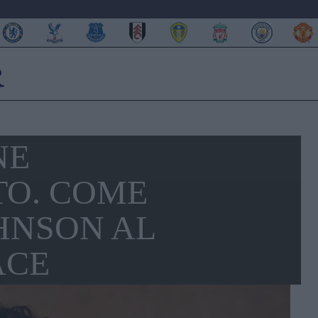
NE
O. COME
HNSON AL
ACE