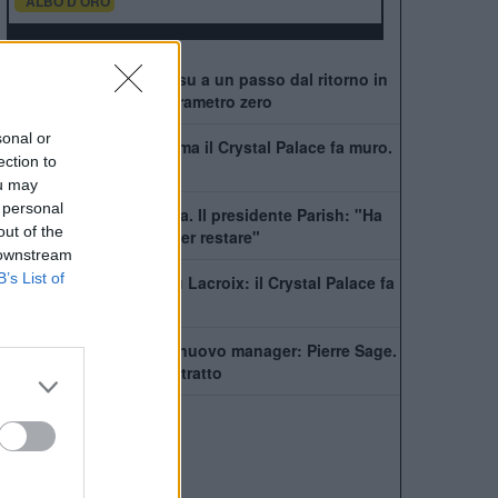
ALBO D'ORO
Crystal Palace, Tomiyasu a un passo dal ritorno in
Premier: trattativa a parametro zero
sonal or
Alonso vuole Lacroix, ma il Crystal Palace fa muro.
ection to
Ecco la richiesta
ou may
 personal
Palace, rinnova Kamada. Il presidente Parish: "Ha
out of the
rifiutato molte offerte per restare"
 downstream
B’s List of
Chelsea, fari puntati su Lacroix: il Crystal Palace fa
muro
Crystal Palace, ecco il nuovo manager: Pierre Sage.
I dettagli e il super contratto