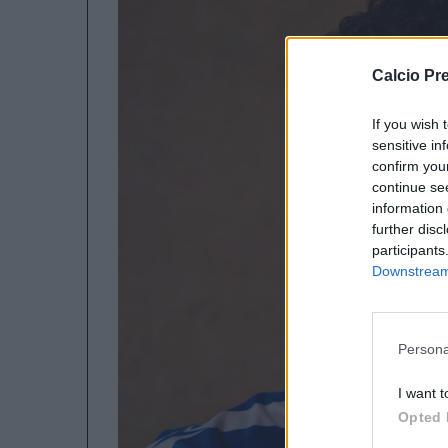
Calcio Pr
If you wish 
sensitive in
confirm you
continue se
information 
further disc
participants
Downstream 
Persona
I want t
Opted 