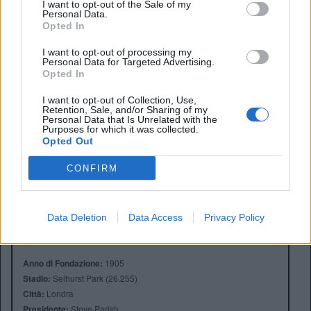
Vincere la Carabao?
I want to opt-out of the Sale of my
Personal Data.
Opted In
“Ci proveremo. Tutti i nostri giocatori stanno bene grazie al
reparto medico e alla preparazione atletica. Domani
I want to opt-out of processing my
andiamo lì per vincere la partita e per giocare nel miglior
Personal Data for Targeted Advertising.
modo possibile”.
Opted In
I want to opt-out of Collection, Use,
Retention, Sale, and/or Sharing of my
Personal Data that Is Unrelated with the
Purposes for which it was collected.
Opted Out
CONFIRM
Data Deletion
Data Access
Privacy Policy
Anno di Fondazione:
1905
Stadio:
Selhurst Park (26.255)
Città:
Londra
Presidente:
Steve Parish