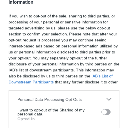
calci da fermo. Ecco perché hanno vinto la partita.
Information
Avrebbero potuto segnare altri due gol su calci piazzati,
ma sul gioco in campo aperto ci siamo difesi in modo
If you wish to opt-out of the sale, sharing to third parties, or
eccellente. Penso che in difesa sia stata una delle nostre
processing of your personal or sensitive information for
migliori prestazioni. Non è stato facile creare occasioni, ma
targeted advertising by us, please use the below opt-out
non siamo la prima squadra a sperimentare questa
section to confirm your selection. Please note that after your
situazione contro l’Arsenal”.
opt-out request is processed you may continue seeing
interest-based ads based on personal information utilized by
Sul Liverpool
us or personal information disclosed to third parties prior to
your opt-out. You may separately opt-out of the further
“In Coppa di Lega hanno sempre ruotato parecchio. Hanno
disclosure of your personal information by third parties on the
alcuni indisponibili. Ma il loro modo di giocare non
IAB’s list of downstream participants. This information may
cambierà molto.
Certo, abbiamo rivisto la loro partita
also be disclosed by us to third parties on the
IAB’s List of
contro il Brentford, perché sono i nostri prossimi due
Downstream Participants
that may further disclose it to other
avversari
. È una grande squadra. Non so perché hanno
third parties.
perso la forma ultimamente, non è compito mio analizzare
cosa succede al Liverpool.
Ci troviamo ad affrontarli per
Personal Data Processing Opt Outs
la terza volta in questa stagione
. Penso che abbiamo
I want to opt-out of the Sharing of my
fatto abbastanza bene nelle prime due partite. Quindi
personal data.
contiamo anche sul recente passato per batterli.”
Opted In