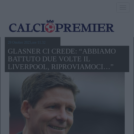
Toggl
navig
29 Ottobre 2025,ore 11.32
GLASNER CI CREDE: “ABBIAMO
BATTUTO DUE VOLTE IL
LIVERPOOL, RIPROVIAMOCI…”