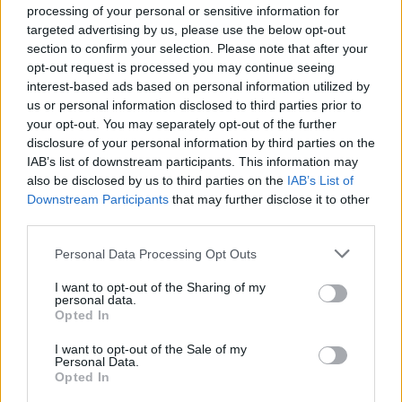
processing of your personal or sensitive information for
Fiorentina-Tottenham:
targeted advertising by us, please use the below opt-out
FIORENTINA: Tatarusanu, Tomovic, Rodrìguez, Astori,
section to confirm your selection. Please note that after your
Alonso; Blaszczykowski, Tino Costa, Borja Valero,
opt-out request is processed you may continue seeing
Bernardeschi; Ilicic, Zàrate.
interest-based ads based on personal information utilized by
us or personal information disclosed to third parties prior to
TOTTENHAM: Vorm, Trippier, Alderweireld, Wimmer,
your opt-out. You may separately opt-out of the further
Davies; Mason, Carroll; Chadli, Alli, Eriksen, Son.
disclosure of your personal information by third parties on the
IAB’s list of downstream participants. This information may
also be disclosed by us to third parties on the
IAB’s List of
REDAZIONE
Downstream Participants
that may further disclose it to other
Twitter: @Calciopremier
third parties.
Personal Data Processing Opt Outs
I want to opt-out of the Sharing of my
personal data.
Opted In
I want to opt-out of the Sale of my
Personal Data.
Opted In