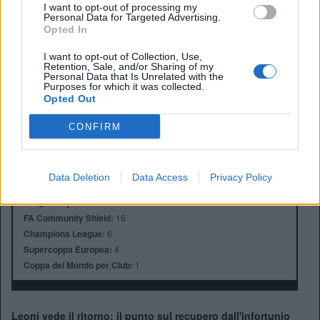
I want to opt-out of processing my
Personal Data for Targeted Advertising.
Opted In
I want to opt-out of Collection, Use,
Retention, Sale, and/or Sharing of my
Anno di Fondazione:
1892
Personal Data that Is Unrelated with the
Stadio:
Anfield (45.276)
Purposes for which it was collected.
Opted Out
Città:
Liverpool
Presidente:
Tom Werner
CONFIRM
Manager:
Arne Slot
ALBO D'ORO
Premier League:
19
Data Deletion
Data Access
Privacy Policy
FA Cup:
8
League Cup:
10
FA Community Shield:
16
Champions League:
6
Supercoppa Europea:
4
Coppa del Mondo per Club:
1
Leoni vede il ritorno: il punto sul recupero dall'infortunio