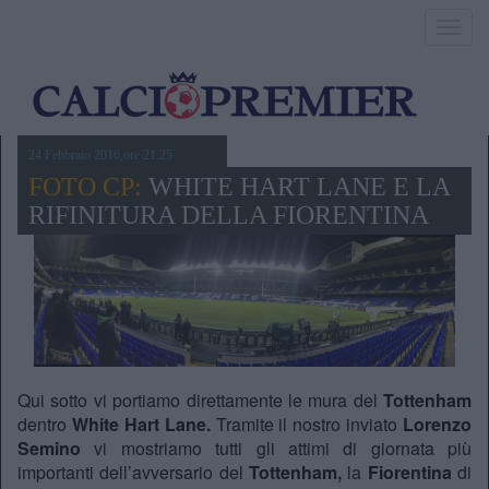
Toggl
navig
24 Febbraio 2016,ore 21.25
FOTO CP:
WHITE HART LANE E LA
RIFINITURA DELLA FIORENTINA
Qui sotto vi portiamo direttamente le mura del
Tottenham
dentro
White Hart Lane.
Tramite il nostro inviato
Lorenzo
Semino
vi mostriamo tutti gli attimi di giornata più
importanti dell’avversario del
Tottenham,
la
Fiorentina
di