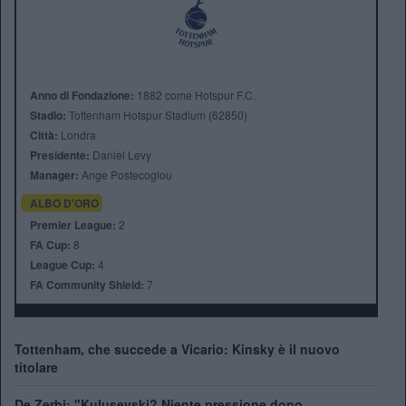
Anno di Fondazione:
1882 come Hotspur F.C.
Stadio:
Tottenham Hotspur Stadium (62850)
Città:
Londra
Presidente:
Daniel Levy
Manager:
Ange Postecoglou
ALBO D'ORO
Premier League:
2
FA Cup:
8
League Cup:
4
FA Community Shield:
7
Tottenham, che succede a Vicario: Kinsky è il nuovo
titolare
De Zerbi: "Kulusevski? Niente pressione dopo