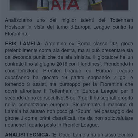
Analizziamo uno dei miglior talenti del Tottenham
Hostspur in vista del turno d’Europa League contro la
Fiorentina:
ERIK LAMELA-
Argentino ex Roma classe ’92, gioca
preferibilmente come ala destra, ma si può presentare sia
da seconda punta che da ala sinistra. Il giocatore ha un
contratto fino al giugno 2018 con i londinesi. Prendendo in
considerazione Premier League ed Europa League
quest’anno ha giocato 19 partite segnando 7 gol e
fornendo 3 assist, ma purtroppo per la Fiorentina che
dovrà affrontare il Tottenham in Europa League per il
secondo anno consecutivo, 5 dei 7 gol li ha segnati proprio
nella competizione europea. Sicuramente il mancino di
Lamela ha aiutato non poco gli ‘Spurs’ nel passaggio del
girone J come primi classificati, ma da non sottovalutare
neanche il quarto posto in Premier League.
ANALISI TECNICA-
‘El Coco’ Lamela ha un tasso tecnico