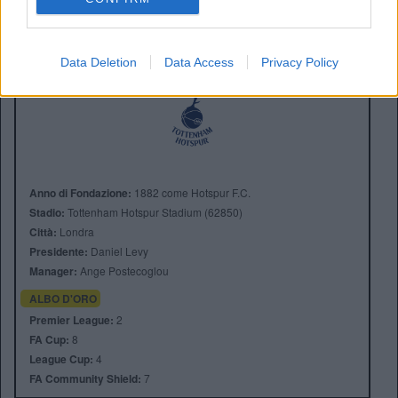
Data Deletion
Data Access
Privacy Policy
Anno di Fondazione:
1882 come Hotspur F.C.
Stadio:
Tottenham Hotspur Stadium (62850)
Città:
Londra
Presidente:
Daniel Levy
Manager:
Ange Postecoglou
ALBO D'ORO
Premier League:
2
FA Cup:
8
League Cup:
4
FA Community Shield:
7