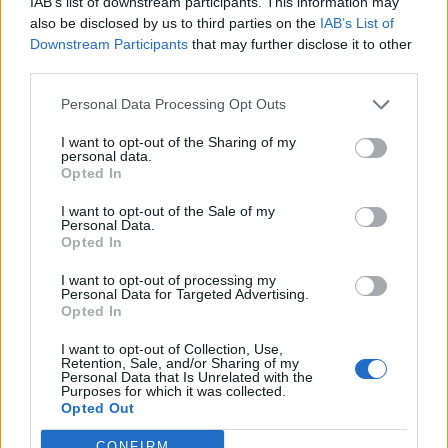
IAB’s list of downstream participants. This information may
permetterà di esprimere il suo talento, ma in particolar
also be disclosed by us to third parties on the
IAB’s List of
modo non riuscirà ad accendere quella scintilla che
Downstream Participants
that may further disclose it to other
spesso e volentieri dà il via ad una prestazione
third parties.
incantevole.
Personal Data Processing Opt Outs
LAMELA vs FIORENTINA-
Prima di approdare al
Tottenham nel 2013, Lamela ha disputato due stagioni con
I want to opt-out of the Sharing of my
la maglia della Roma. La sua prima partita contro i viola fu
personal data.
Opted In
il 4 dicembre 2011 all’Artemio Franchi e giocò l’intero
match in cui la Fiorentina si impose 3-0. Poco più di un
I want to opt-out of the Sale of my
mese dopo però Lamela si prese la sua rivincita, l’11
Personal Data.
gennaio 2012 nell’incontro valevole per gli ottavi di coppa
Opted In
italia l’argentino mise a segno la sua prima doppietta in
I want to opt-out of processing my
Italia ed eliminò 3-0 la Fiorentina. Nella seconda stagione
Personal Data for Targeted Advertising.
in giallorosso incontrò 3 volte la Fiorentina, ma giocò solo
Opted In
63′ senza ferire i gigliati.
I want to opt-out of Collection, Use,
Retention, Sale, and/or Sharing of my
Personal Data that Is Unrelated with the
Purposes for which it was collected.
ALESSANDRO BARBATI
Opted Out
CONFIRM