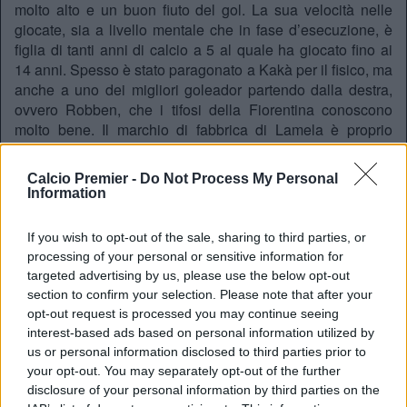
molto alto e un buon fiuto del gol. La sua velocità nelle
giocate, sia a livello mentale che in fase d’esecuzione, è
figlia di tanti anni di calcio a 5 al quale ha giocato fino ai
14 anni. Spesso è stato paragonato a Kakà per il fisico, ma
anche a uno dei migliori goleador partendo dalla destra,
ovvero Robben, che i tifosi della Fiorentina conoscono
molto bene. Il marchio di fabbrica di Lamela è proprio
convergere al centro partendo dalla destra cercando un
pertugio per far partire il suo sinistro potente e preciso, la
Calcio Premier -
Do Not Process My Personal
maggior parte delle volte indirizzato sul palo lontano.
Information
Come è accaduto nell’ultima partita del girone di Europa
League contro il Monaco dove ha segnato una tripletta,
If you wish to opt-out of the sale, sharing to third parties, or
quando Erik è in giornata è veramente difficile fermarlo.
processing of your personal or sensitive information for
targeted advertising by us, please use the below opt-out
Nella sua giovane carriera ha fatto già brillare gli occhi a
section to confirm your selection. Please note that after your
molti appassionati di calcio grazie a colpi da maestro e
opt-out request is processed you may continue seeing
numeri d’alta scuola, ma una grave pecca è quella di non
interest-based ads based on personal information utilized by
aver trovato la giusta continuità. Ecco che proprio su
us or personal information disclosed to third parties prior to
questo punto la manovra difensiva di Paulo Sousa dovrà
your opt-out. You may separately opt-out of the further
stare attenta; il tecnico portoghese dovrà essere molto
disclosure of your personal information by third parties on the
bravo a costruire intorno a lui una gabbia che non gli