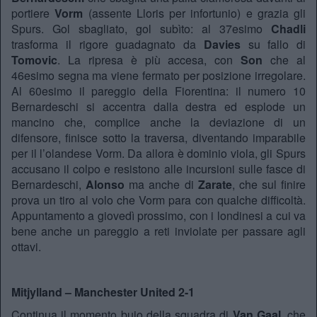
portiere
Vorm
(assente Lloris per infortunio) e grazia gli
Spurs. Gol sbagliato, gol subìto: al 37esimo
Chadli
trasforma il rigore guadagnato da
Davies
su fallo di
Tomovic
. La ripresa è più accesa, con
Son
che al
46esimo segna ma viene fermato per posizione irregolare.
Al 60esimo il pareggio della Fiorentina: il numero 10
Bernardeschi si accentra dalla destra ed esplode un
mancino che, complice anche la deviazione di un
difensore, finisce sotto la traversa, diventando imparabile
per il l’olandese Vorm. Da allora è dominio viola, gli Spurs
accusano il colpo e resistono alle incursioni sulle fasce di
Bernardeschi,
Alonso
ma anche di
Zarate
, che sul finire
prova un tiro al volo che Vorm para con qualche difficoltà.
Appuntamento a giovedì prossimo, con i londinesi a cui va
bene anche un pareggio a reti inviolate per passare agli
ottavi.
Mitjylland – Manchester United 2-1
Continua il momento buio della squadra di
Van Gaal
, che