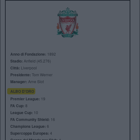
Anno di Fondazione:
1892
Stadio:
Anfield (45.276)
Città:
Liverpool
Presidente:
Tom Werner
Manager:
Arne Slot
ALBO D'ORO
Premier League:
19
FA Cup:
8
League Cup:
10
FA Community Shield:
16
Champions League:
6
Supercoppa Europea:
4
1