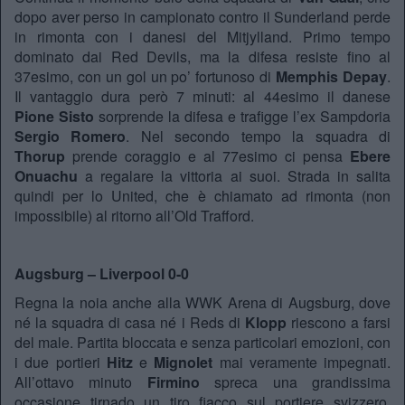
dopo aver perso in campionato contro il Sunderland perde
in rimonta con i danesi del Mitjylland. Primo tempo
dominato dai Red Devils, ma la difesa resiste fino al
37esimo, con un gol un po’ fortunoso di
Memphis Depay
.
Il vantaggio dura però 7 minuti: al 44esimo il danese
Pione Sisto
sorprende la difesa e trafigge l’ex Sampdoria
Sergio Romero
. Nel secondo tempo la squadra di
Thorup
prende coraggio e al 77esimo ci pensa
Ebere
Onuachu
a regalare la vittoria ai suoi. Strada in salita
quindi per lo United, che è chiamato ad rimonta (non
impossibile) al ritorno all’Old Trafford.
Augsburg – Liverpool 0-0
Regna la noia anche alla WWK Arena di Augsburg, dove
né la squadra di casa né i Reds di
Klopp
riescono a farsi
del male. Partita bloccata e senza particolari emozioni, con
i due portieri
Hitz
e
Mignolet
mai veramente impegnati.
All’ottavo minuto
Firmino
spreca una grandissima
occasione tirnado un tiro fiacco sul portiere svizzero.