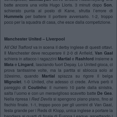
batte ancora una volta Hugo Lloris. 3 minuti dopo
Son
,
schierato punta al posto di Kane, sfrutta l’errore di
Hummels
per battere il portiere avversario. 1-2, troppo
poco per la squadra di casa, che esce dalla competizione.
Manchester United – Liverpool
All’
Old Trafford
va in scena il derby inglese di questi ottavi.
Il Manchester deve recuperare il 2-0 di Anfield,
Van Gaal
schiera in attacco i ragazzini
Martial
e
Rashford
insieme a
Mata
e
Lingard
, lasciando fuori Depay. Lo United gioca, ci
prova tantissime volte, ma la partita si sblocca solo al
32esimo, quando
Martial
spiazza su rigore il belga
Mignolet
. 1-0 United, che adesso ci crede. Arriva però il
pareggio di
Coutinho
: il numero 10 parte dalla sinistra,
salta l’uomo e con un meraviglioso scavetto batte
De Gea
.
Nella ripresa i
Red Devils
si spengono piano piano, fino al
fischio finale. 1-1, troppo poco per gli uomini di Van Gaal,
festa grande per i Reds di Klopp, unica inglese a portare la
bandiera ai quarti di finale di Europa League, aspettando i