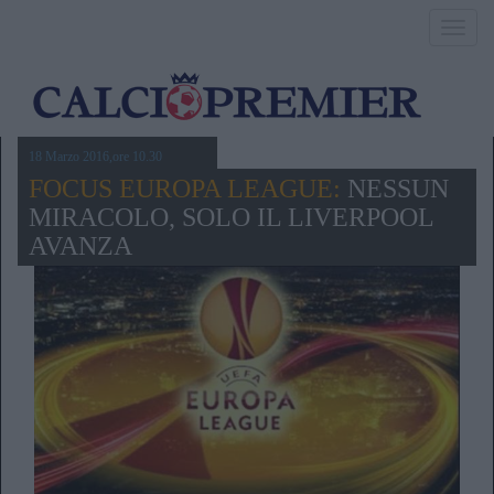
Toggl
navig
18 Marzo 2016,ore 10.30
FOCUS EUROPA LEAGUE:
NESSUN
MIRACOLO, SOLO IL LIVERPOOL
AVANZA