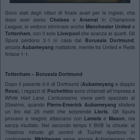
Sono stati degli ottavi di finale avari per le inglesi, che
dopo aver perso
Chelsea
e
Arsenal
in
Champions
League
, si vedono eliminare anche
Manchester United
e
Tottenham
, con il solo
Liverpool
che avanza ai quarti. Gli
Spurs
perdono 2-1 in casa dal
Borussia Dortmund
,
ancora
Aubameyang
mattatore, mentre tra United e Reds
finisce 1-1.
Tottenham – Borussia Dortmund
Dopo il pesante 3-0 di Dortmund (
Aubameyang
e doppio
Reus
), i ragazzi di
Pochettino
sono chiamati all’impresa a
White Hart Lane
. L’entusiasmo viene però spezzato al
23esimo, quando
Pierre-Emerick Aubameyang
sfodera
un tiro dai 25 metri che sorprende
Lloris
. Gli Spurs
provano a reagire: attaccano con
Lamela
e
Mason
, ma
senza risultato. Nel secondo tempo il BVB la chiude: al
70esimo minuto gli uomini di Tuchel ripartono in
contropiede,
Mkhitaryan
serve ancora Aubameyang che