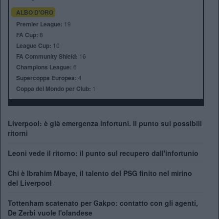
ALBO D'ORO
Premier League:
19
FA Cup:
8
League Cup:
10
FA Community Shield:
16
Champions League:
6
Supercoppa Europea:
4
Coppa del Mondo per Club:
1
Liverpool: è già emergenza infortuni. Il punto sui possibili
ritorni
Leoni vede il ritorno: il punto sul recupero dall'infortunio
Chi è Ibrahim Mbaye, il talento del PSG finito nel mirino
del Liverpool
Tottenham scatenato per Gakpo: contatto con gli agenti,
De Zerbi vuole l'olandese