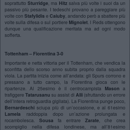
soprattutto
Sturridge
, ma
Hitz
salva più volte i suoi da un
passivo più pesante. I tedeschi provano a pareggiare più
volte con
Stafylidis
e
Caiuby
, andando però a sbattere più
volte sulla difesa o sul portiere
Mignolet
. I Reds ottengono
dunque una qualificazione meritata ma ad ogni modo
sofferta.
Tottenham – Fiorentina 3-0
Importante e netta vittoria per il Tottenham, che vendica la
sconfitta dello scorso anno subita proprio dalla squadra
viola. La partita inizia come all’andata: gli Spurs corrono e
pressano a tutto campo, la Fiorentina gioca con le
ripartenze. Al 25esimo è il centrocampista
Mason
a
trafiggere
Tatarusanu
su assist di
Alli
(sfruttando un errore
dell’intera retroguardia gigliata). La Fiorentina punge poco,
Bernardeschi
sciupa più di un’occasione, e al 61esimo
Lamela
raddoppia dopo un’azione prolungata e
rocambolesca.
Sousa
fa entrare
Zarate
, che crea
scompiglio nella difesa londinese, ma all’81esimo