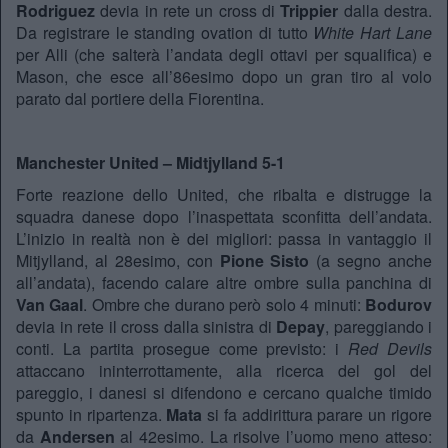
Rodriguez
devia in rete un cross di
Trippier
dalla destra.
Da registrare le standing ovation di tutto
White Hart Lane
per Alli (che salterà l’andata degli ottavi per squalifica) e
Mason, che esce all’86esimo dopo un gran tiro al volo
parato dal portiere della Fiorentina.
Manchester United – Midtjylland 5-1
Forte reazione dello United, che ribalta e distrugge la
squadra danese dopo l’inaspettata sconfitta dell’andata.
L’inizio in realtà non è dei migliori: passa in vantaggio il
Mitjylland, al 28esimo, con
Pione Sisto
(a segno anche
all’andata), facendo calare altre ombre sulla panchina di
Van Gaal
. Ombre che durano però solo 4 minuti:
Bodurov
devia in rete il cross dalla sinistra di
Depay
, pareggiando i
conti. La partita prosegue come previsto: i
Red Devils
attaccano ininterrottamente, alla ricerca del gol del
pareggio, i danesi si difendono e cercano qualche timido
spunto in ripartenza.
Mata
si fa addirittura parare un rigore
da
Andersen
al 42esimo. La risolve l’uomo meno atteso: