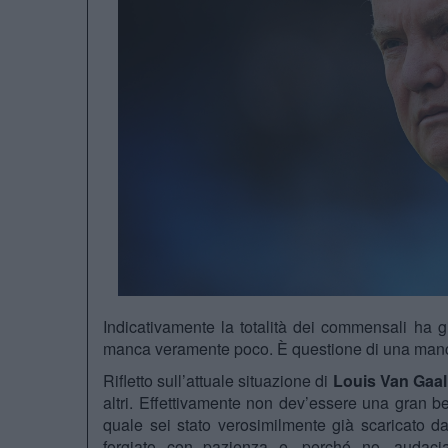
Indicativamente la totalità dei commensali ha gi
manca veramente poco. È questione di una mancia
Rifletto sull’attuale situazione di
Louis Van Gaal
altri. Effettivamente non dev’essere una gran be
quale sei stato verosimilmente già scaricato da
forgiato con pazienza e, perché no, audaci