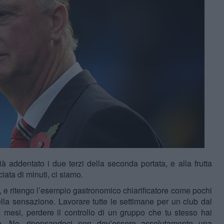
à addentato i due terzi della seconda portata, e alla frutta
ta di minuti, ci siamo.
, e ritengo l’esempio gastronomico chiarificatore come pochi
lla sensazione. Lavorare tutte le settimane per un club dal
 mesi, perdere il controllo di un gruppo che tu stesso hai
a. No, ripensandoci non dev’essere assolutamente una