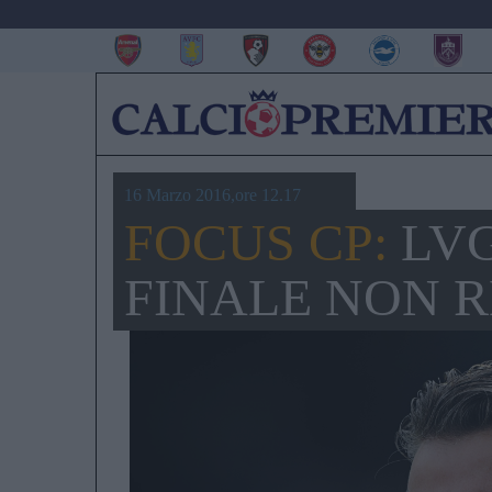
16 Marzo 2016,ore 12.17
FOCUS CP:
LVG
FINALE NON R