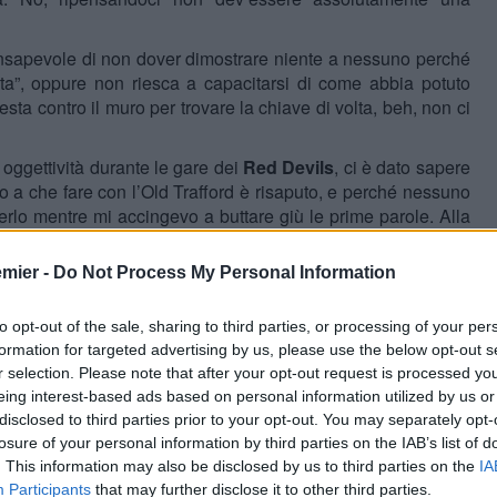
consapevole di non dover dimostrare niente a nessuno perché
ta”, oppure non riesca a capacitarsi di come abbia potuto
esta contro il muro per trovare la chiave di volta, beh, non ci
 oggettività durante le gare dei
Red Devils
, ci è dato sapere
o a che fare con l’Old Trafford è risaputo, e perché nessuno
rlo mentre mi accingevo a buttare giù le prime parole. Alla
nuno dica un po’ come preferisce, ciò che importa è il succo.
e il 16 maggio, all’indomani della 38esima nonché ultima
emier -
Do Not Process My Personal Information
onterà baracca e burattini e, con tutta probabilità, porrà la
a quanto longeva. Anzi, a pensarci bene i burattini li lascerà
to opt-out of the sale, sharing to third parties, or processing of your per
ltro farli recitare bene e, soprattutto, con continuità. Ma
formation for targeted advertising by us, please use the below opt-out s
r selection. Please note that after your opt-out request is processed y
leggere queste poche righe è minimamente a conoscenza dei
eing interest-based ads based on personal information utilized by us or
chierarsi tra le fila di una delle due fazioni maggiormente in
disclosed to third parties prior to your opt-out. You may separately opt-
losure of your personal information by third parties on the IAB’s list of
 dall’olandese come “fallimentari: il rapporto tra investimenti
. This information may also be disclosed by us to third parties on the
IA
 spirito, giustifica l’operato di Van Gaal perché “Le sue idee
Participants
that may further disclose it to other third parties.
 seguirlo e, inoltre, ha l’esercito degli ex senatori schierato