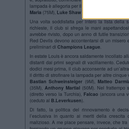
lampada è allegoria per il portafoglio della famig
Marìa
(75M),
Luke Shaw
(37M),
Ander Herrera
Una volta soddisfatta per intero la lista della
richieste, il club si sfrega le mani aspettandos
avrebbe rivisto, dopo un anno di futile transizion
Red Devils devono accontentarsi di un misero e
preliminari di
Champions League
.
In estate Louis è ancora saldamente incollato a
distanti dai primi segnali di vacillamento. Cedu
dodici mesi prima, il club acconsente ad un’alt
il diritto di strofinare la lampada per altre cinque
Bastian Schweinsteiger
(9M),
Matteo Darmi
(35M),
Anthony Martial
(50M). Nel frattempo s
(diretto verso la Turchia),
Falcao
(ancora una vo
(ceduto al
B.Leverkusen
).
Di fatto, la politica del rinnovamento è dec
l’esclusiva in quanto ai meriti della crescit
malizioso. A me piace pensare, invece, che tra l
forgiando un gruppo giovane per condurlo al trio