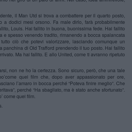
ente, il Man Utd si trova a combattere per il quarto posto,
tto a dodici mesi orsono. Fa male dirlo, farà probabilmente
llito, Louis. Hai fallito in buona, buonissima fede. Hai fallito
ucia e spesso venendo tradito, rimanendo a bocca spalancata
o tutto ciò che potevi valorizzare, lasciando comunque un
a panchina di Old Trafford prendendo il tuo posto. Hai fallito
rivato. Ma hai fallito. E allo United, come ti avranno ripetuto
si, non ne ho la certezza. Sono sicuro, però, che una tale
Un po’come quei film che, dopo aver appassionato per ore,
asciano l’amaro in bocca perché “Poteva finire meglio”. Che
eritava”, perché “Ha sbagliato, ma è stato anche sfortunato”.
po’ come quei film.
s.