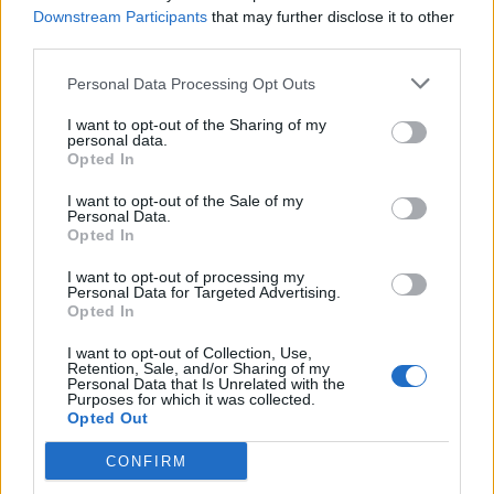
Downstream Participants
that may further disclose it to other
third parties.
Personal Data Processing Opt Outs
I want to opt-out of the Sharing of my
personal data.
Opted In
I want to opt-out of the Sale of my
Anno di Fondazione:
1886 come Dial Square
Personal Data.
Stadio:
Emirates Stadium (60.338)
Opted In
Città:
Londra
I want to opt-out of processing my
Presidente:
Sran Kroenke
Personal Data for Targeted Advertising.
Manager:
Mikel Arteta
Opted In
ALBO D'ORO
I want to opt-out of Collection, Use,
Premier League:
13
Retention, Sale, and/or Sharing of my
Personal Data that Is Unrelated with the
FA Cup:
14
Purposes for which it was collected.
League Cup:
2
Opted Out
FA Community Shield:
17
CONFIRM