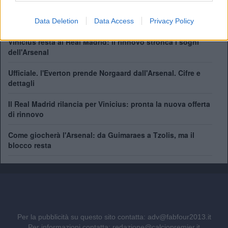
Il Napoli pensa a Gabriel Jesus. Ma quanto costa il
brasiliano?
Data Deletion
Data Access
Privacy Policy
Vinicius resta al Real Madrid: il rinnovo stronca i sogni
dell'Arsenal
Ufficiale. l'Everton prende Norgaard dall'Arsenal. Cifre e
dettagli
Il Real Madrid rilancia per Vinicius: pronta la nuova offerta
di rinnovo
Come giocherà l'Arsenal: da Guimaraes a Tzolis, ma il
blocco resta
Per la pubblicità su questo sito contatta:
adv@fabfour2013.it
Per informazioni contatta:
redazione@calciopremier.it