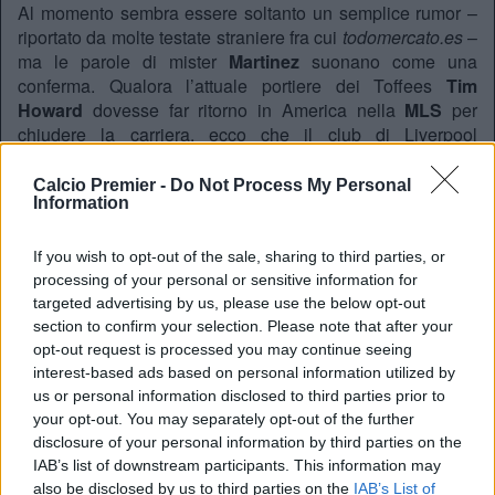
Al momento sembra essere soltanto un semplice rumor –
riportato da molte testate straniere fra cui
todomercato.es
–
ma le parole di mister
Martinez
suonano come una
conferma. Qualora l’attuale portiere dei Toffees
Tim
Howard
dovesse far ritorno in America nella
MLS
per
chiudere la carriera, ecco che il club di Liverpool
sembrerebbe orientato verso il portiere
polacco
ora in
prestito alla
Roma
.
Calcio Premier -
Do Not Process My Personal
Information
Proprio il club capitolino si dice non abbia intenzione di
servirsi del
diritto di riscatto
a fine stagione, quindi in
If you wish to opt-out of the sale, sharing to third parties, or
Europa si stanno muovendo i club bisognosi di certezze
processing of your personal or sensitive information for
fra i pali.
Wojciech Szczęsny
nel frattempo continua a
targeted advertising by us, please use the below opt-out
giocare e a dichiararsi pronto per la Roma, che tuttavia –
section to confirm your selection. Please note that after your
come riportato dal
CorrieredelloSport.it –
non intende
opt-out request is processed you may continue seeing
acquistarlo a titolo definitivo facendolo ritornare a
Londra
interest-based ads based on personal information utilized by
fra le file dell’
Arsenal
al termine della stagione.
us or personal information disclosed to third parties prior to
your opt-out. You may separately opt-out of the further
disclosure of your personal information by third parties on the
Lorenzo Semino
IAB’s list of downstream participants. This information may
also be disclosed by us to third parties on the
IAB’s List of
Twitter @calciopremier