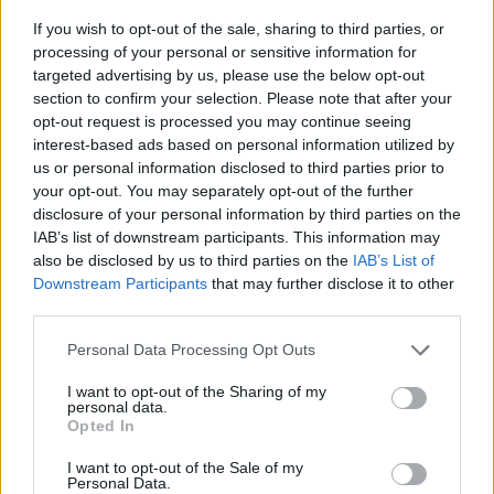
stato fondamentale. Sono orgoglioso e contento”, ha
If you wish to opt-out of the sale, sharing to third parties, or
aggiunto, sottolineando però l’importanza di mantenere i
processing of your personal or sensitive information for
piedi per terra.
“Non cambia nulla, si tratta di restare
targeted advertising by us, please use the below opt-out
concentrati e godersi il percorso insieme
. I giocatori
section to confirm your selection. Please note that after your
stanno facendo un lavoro straordinario e i tifosi ci danno
opt-out request is processed you may continue seeing
una grande spinta. Continuiamo a divertirci!”
interest-based ads based on personal information utilized by
La sfida ha dimostrato che la squadra può competere con i
us or personal information disclosed to third parties prior to
migliori, ma il cammino in Premier League resta
your opt-out. You may separately opt-out of the further
impegnativo. “Questa vittoria ci dà fiducia, ci permette di
disclosure of your personal information by third parties on the
crescere, ma non cambia la realtà: la Premier League è
IAB’s list of downstream participants. This information may
molto dura. Fermare il Manchester City è sempre
also be disclosed by us to third parties on the
IAB’s List of
Downstream Participants
that may further disclose it to other
complicato. Abbiamo fatto bene, ma ci sono ancora aspetti
third parties.
da migliorare.”
Personal Data Processing Opt Outs
I want to opt-out of the Sharing of my
personal data.
Opted In
I want to opt-out of the Sale of my
Personal Data.