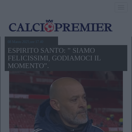
Toggl
navig
08 Marzo 2025,ore 17.40
ESPIRITO SANTO: ” SIAMO
FELICISSIMI, GODIAMOCI IL
MOMENTO”.