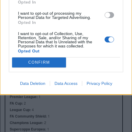
Opted In
I want to opt-out of processing my
Personal Data for Targeted Advertising.
Opted In
I want to opt-out of Collection, Use,
Retention, Sale, and/or Sharing of my
Personal Data that Is Unrelated with the
Purposes for which it was collected.
Opted Out
Anno di Fondazione:
1865
Stadio:
City Ground (30445)
CONFIRM
Città:
Nottingham
Presidente:
Tom Cartledge
Manager:
Nuno Espirito Santo
Data Deletion
Data Access
Privacy Policy
ALBO D'ORO
Premier League:
1
FA Cup:
2
League Cup:
4
FA Community Shield:
1
Champions League:
2
Supercoppa Europea:
1