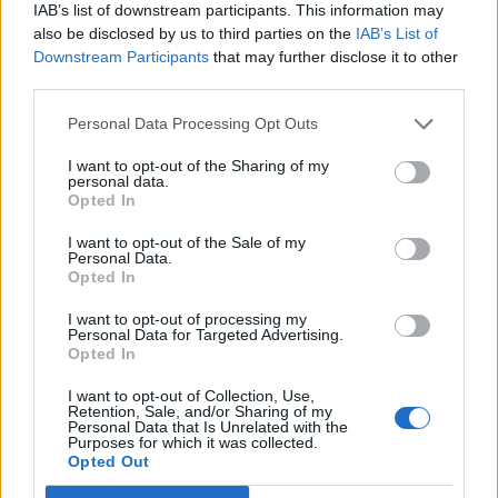
versatilità. Abbiamo diversi infortunati, ma questa è una
IAB’s list of downstream participants. This information may
cosa che hanno tutti
also be disclosed by us to third parties on the
IAB’s List of
Downstream Participants
that may further disclose it to other
third parties.
Personal Data Processing Opt Outs
I want to opt-out of the Sharing of my
personal data.
Opted In
I want to opt-out of the Sale of my
Personal Data.
Opted In
I want to opt-out of processing my
Anno di Fondazione:
1874
Personal Data for Targeted Advertising.
Stadio:
Villa Park (42.682)
Opted In
Città:
Birmingham
I want to opt-out of Collection, Use,
Presidente:
Nassef Sawiris
Retention, Sale, and/or Sharing of my
Manager:
Unay Emery
Personal Data that Is Unrelated with the
Purposes for which it was collected.
ALBO D'ORO
Opted Out
Premier League:
7