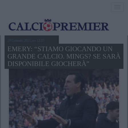
Toggl
navig
29 Gennaio 2025,ore 13.07
EMERY: “STIAMO GIOCANDO UN
GRANDE CALCIO. MINGS? SE SARÀ
DISPONIBILE GIOCHERÀ”