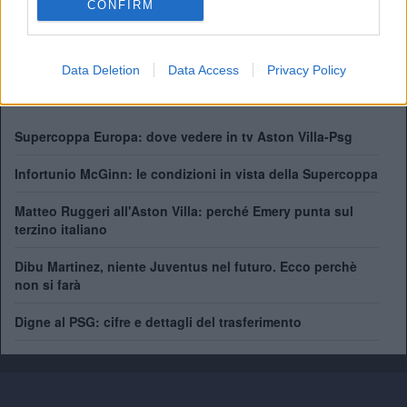
CONFIRM
FA Cup:
7
League Cup:
5
FA Community Shield:
1
Data Deletion
Data Access
Privacy Policy
Champions League:
1
Supercoppa Europa: dove vedere in tv Aston Villa-Psg
Infortunio McGinn: le condizioni in vista della Supercoppa
Matteo Ruggeri all'Aston Villa: perché Emery punta sul
terzino italiano
Dibu Martinez, niente Juventus nel futuro. Ecco perchè
non si farà
Digne al PSG: cifre e dettagli del trasferimento