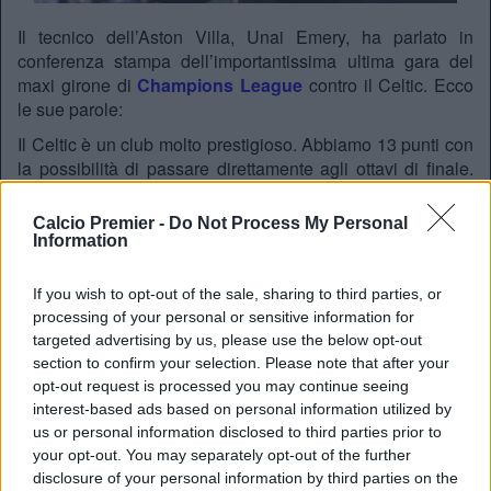
Il tecnico dell’Aston Villa, Unai Emery, ha parlato in
conferenza stampa dell’importantissima ultima gara del
maxi girone di
Champions League
contro il Celtic. Ecco
le sue parole:
Il Celtic è un club molto prestigioso. Abbiamo 13 punti con
la possibilità di passare direttamente agli ottavi di finale.
Stiamo facendo una grande corsa in questa competizione.
Domani, oltre all’importanza della qualificazione, ci sarà la
Calcio Premier -
Do Not Process My Personal
voglia di riscattare la sconfitta con il Monaco.
Stiamo
Information
giocando alla grande, voglio divertirmi con i nostri
tifosi
e alla fine guarderemo i risultati delle altre squadre
If you wish to opt-out of the sale, sharing to third parties, or
processing of your personal or sensitive information for
Gli infortunati
targeted advertising by us, please use the below opt-out
section to confirm your selection. Please note that after your
Vedremo
Tyrome Mings
questo pomeriggio (ieri), ci
opt-out request is processed you may continue seeing
alleneremo e decideremo tutti i giocatori titolari contro il
interest-based ads based on personal information utilized by
Celtic. Se sarà disponibile giocherà, in caso contrario
us or personal information disclosed to third parties prior to
abbiamo tanti calciatori in grado di sostituirlo. Lucas Digne
your opt-out. You may separately opt-out of the further
per esempio può giocare al suo posto visto la sua grande
disclosure of your personal information by third parties on the