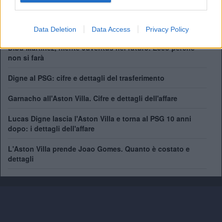
FA Community Shield:
1
Champions League:
1
Data Deletion
Data Access
Privacy Policy
Dibu Martinez, niente Juventus nel futuro. Ecco perchè
non si farà
Digne al PSG: cifre e dettagli del trasferimento
Garnacho all'Aston Villa. Cifre e dettagli dell'affare
Lucas Digne lascia l'Aston Villa e torna al PSG 10 anni
dopo: i dettagli dell'affare
L'Aston Villa prende Joao Gomes. Quanto è costato e
dettagli