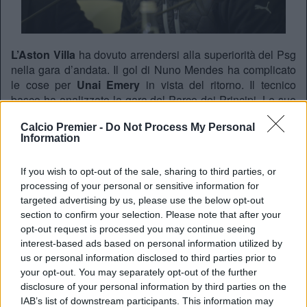
L’Aston Villa
ha dovuto arrendersi alla superiorità del Psg
nella gara d’andata. Il gol di Nuno Mendes ha complicato
le cose per
Unai Emery
in vista del ritorno. Il tecnico
basco ha analizzato la gara del Parco dei Principi. Le sue
parole:
Calcio Premier -
Do Not Process My Personal
“Era più o meno quello che mi aspettavo prima del match,
Information
un 2-1 o 3-1. La prossima settimana giocheremo in casa, e
sarà una grande sfida per noi.
Ma ci sentiamo forti in
If you wish to opt-out of the sale, sharing to third parties, or
casa
e col supporto del Villa Park. Oggi dovevamo essere
processing of your personal or sensitive information for
ordinati in difesa, e anche quando perdevamo abbiamo
targeted advertising by us, please use the below opt-out
tentato tre passaggi dentro la loro area di rigore. Nella
section to confirm your selection. Please note that after your
nostra mente non cambia molto, dobbiamo solo segnare
opt-out request is processed you may continue seeing
un gol in più. Nel primo tempo abbiamo avuto 3 o 4
interest-based ads based on personal information utilized by
occasioni nella loro area, forse dovevamo essere più
us or personal information disclosed to third parties prior to
cinici. Noi ci crediamo,
crediamo nel Villa Park
e nei
your opt-out. You may separately opt-out of the further
nostri giocatori”
disclosure of your personal information by third parties on the
IAB’s list of downstream participants. This information may