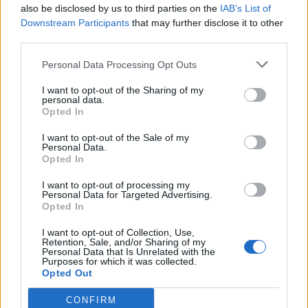
also be disclosed by us to third parties on the
IAB’s List of
Downstream Participants
that may further disclose it to other
third parties.
Personal Data Processing Opt Outs
I want to opt-out of the Sharing of my
personal data.
Opted In
I want to opt-out of the Sale of my
Personal Data.
Opted In
Anno di Fondazione:
1874
Stadio:
Villa Park (42.682)
I want to opt-out of processing my
Personal Data for Targeted Advertising.
Città:
Birmingham
Opted In
Presidente:
Nassef Sawiris
Manager:
Unay Emery
I want to opt-out of Collection, Use,
Retention, Sale, and/or Sharing of my
ALBO D'ORO
Personal Data that Is Unrelated with the
Purposes for which it was collected.
Premier League:
7
Opted Out
FA Cup:
7
League Cup:
5
CONFIRM