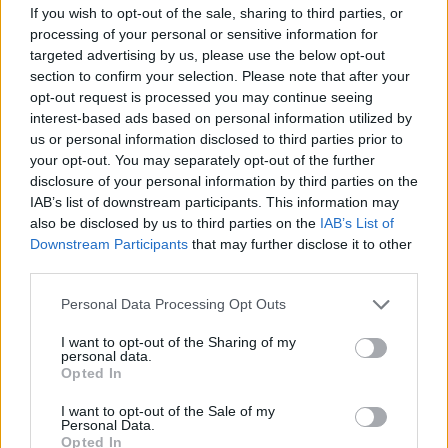
If you wish to opt-out of the sale, sharing to third parties, or
accordo con il Brighton. Ricordando il loro interesse nel
processing of your personal or sensitive information for
trasferimento, Cucurella ha detto a Informe: “
Il Manchester
targeted advertising by us, please use the below opt-out
City mi voleva prima che arrivassi al Chelsea
. Stavano
section to confirm your selection. Please note that after your
andando benissimo, una delle migliori squadre al mondo.
opt-out request is processed you may continue seeing
Volevo andarmene dal Brighton. Quando
Guardiola
ti
interest-based ads based on personal information utilized by
chiama, vai da lui in ginocchio. Ma i club non sono riusciti
us or personal information disclosed to third parties prior to
a trovare un accordo.”
your opt-out. You may separately opt-out of the further
disclosure of your personal information by third parties on the
Il City era appena riuscito a conquistare il titolo di Premier
IAB’s list of downstream participants. This information may
League all’inizio del 2022, quando Cucurella lasciò i
also be disclosed by us to third parties on the
IAB’s List of
Seagulls. La squadra di Guardiola aveva anche raggiunto
Downstream Participants
that may further disclose it to other
le semifinali di Champions League e avrebbe vinto il
third parties.
triplete la stagione successiva. Cosa che Cucurella
proverà a fare con il Chelsea.
Personal Data Processing Opt Outs
I want to opt-out of the Sharing of my
personal data.
Opted In
I want to opt-out of the Sale of my
Personal Data.
Opted In