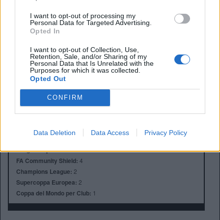
I want to opt-out of processing my
Personal Data for Targeted Advertising.
Opted In
I want to opt-out of Collection, Use,
Retention, Sale, and/or Sharing of my
Anno di Fondazione:
1905
Personal Data that Is Unrelated with the
Stadio:
Stamford Bridge (41.837)
Purposes for which it was collected.
Opted Out
Città:
Londra
Presidente:
Todd Boehly
CONFIRM
Manager:
Enzo Maresca
ALBO D'ORO
Premier League:
6
Data Deletion
Data Access
Privacy Policy
FA Cup:
8
League Cup:
5
FA Community Shield:
4
Champions League:
2
Supercoppa Europea:
2
Coppa del Mondo per Club:
1