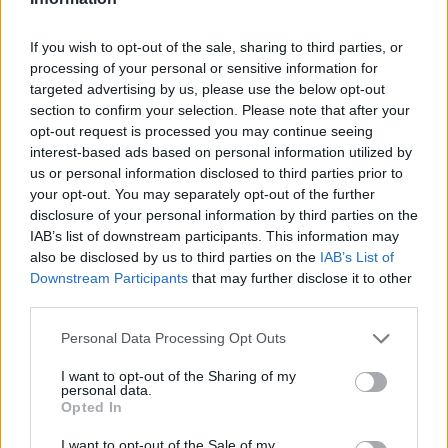
dispendioso della storia del club londinese.
If you wish to opt-out of the sale, sharing to third parties, or
processing of your personal or sensitive information for
REDAZIONE
targeted advertising by us, please use the below opt-out
section to confirm your selection. Please note that after your
Twitter @Calciopremier
opt-out request is processed you may continue seeing
interest-based ads based on personal information utilized by
us or personal information disclosed to third parties prior to
your opt-out. You may separately opt-out of the further
disclosure of your personal information by third parties on the
IAB’s list of downstream participants. This information may
also be disclosed by us to third parties on the
IAB’s List of
Downstream Participants
that may further disclose it to other
third parties.
Personal Data Processing Opt Outs
I want to opt-out of the Sharing of my
Anno di Fondazione:
1905
personal data.
Opted In
Stadio:
Selhurst Park (26.255)
Città:
Londra
I want to opt-out of the Sale of my