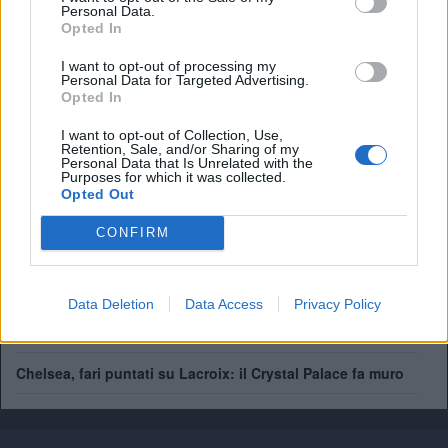
Presidente:
Steve Parish
Personal Data.
Manager:
Oliver Glasner
Opted In
ALBO D'ORO
I want to opt-out of processing my
Personal Data for Targeted Advertising.
Opted In
Crystal Palace, ufficiale Tomiyasu: il difensore giapponese
I want to opt-out of Collection, Use,
è il secondo colpo estivo
Retention, Sale, and/or Sharing of my
Personal Data that Is Unrelated with the
Purposes for which it was collected.
Crystal Palace, Tomiyasu a un passo dal ritorno in
Opted Out
Premier: trattativa a parametro zero
CONFIRM
Alonso vuole Lacroix, ma il Crystal Palace fa muro. Ecco la
richiesta
Data Deletion
Data Access
Privacy Policy
Palace, rinnova Kamada. Il presidente Parish: "Ha rifiutato
molte offerte per restare"
Chelsea, fari puntati su Lacroix: il Crystal Palace fa muro