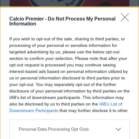
Calcio Premier -
Do Not Process My Personal
Information
Il
Crystal Palace
continua a muoversi sul mercato in vista
If you wish to opt-out of the sale, sharing to third parties, or
della prossima stagione e, secondo quanto riportato da
processing of your personal or sensitive information for
The Athletic
, avrebbe avviato i contatti con il
Club Brugge
targeted advertising by us, please use the below opt-out
per
Christos Tzolis
, attaccante greco protagonista di una
section to confirm your selection. Please note that after your
stagione straordinaria in Belgio.
opt-out request is processed you may continue seeing
La dirigenza dei
Glaziers
starebbe valutando nuove
interest-based ads based on personal information utilized by
opzioni in caso di cessione di
Eberechi Eze
, uno dei
us or personal information disclosed to third parties prior to
giocatori più talentuosi della rosa allenata da Oliver
your opt-out. You may separately opt-out of the further
Glasner. L’eventuale addio del fantasista nigeriano-inglese
disclosure of your personal information by third parties on the
spingerebbe infatti il club londinese a cercare un profilo
IAB’s list of downstream participants. This information may
offensivo capace di garantire qualità, gol e assist.
also be disclosed by us to third parties on the
IAB’s List of
Downstream Participants
that may further disclose it to other
I numeri di Christos Tzolis al Club
third parties.
Brugge
Personal Data Processing Opt Outs
L’ex attaccante del
Norwich City
, classe 2002, ha vissuto