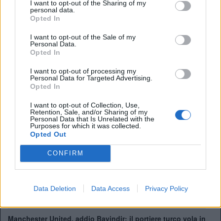
I want to opt-out of the Sharing of my
una stagione da protagonista in Belgio. Con la maglia del
personal data.
Club Brugge ha collezionato
21 gol e 16 assist in tutte le
Opted In
competizioni
, confermandosi uno degli attaccanti più
I want to opt-out of the Sale of my
prolifici e continui del campionato.
Personal Data.
Opted In
Queste prestazioni hanno attirato l’attenzione di diversi
club europei, tra cui proprio il
Crystal Palace
, alla ricerca
I want to opt-out of processing my
di rinforzi per mantenere competitività in Premier League.
Personal Data for Targeted Advertising.
Opted In
I want to opt-out of Collection, Use,
Retention, Sale, and/or Sharing of my
Personal Data that Is Unrelated with the
Purposes for which it was collected.
Ufficiale: l'Hull City prende Tzolakis. La cifra record ed i
Opted Out
dettagli
CONFIRM
Tottenham scatenato per Gakpo: contatto con gli agenti,
De Zerbi vuole l'olandese
Chelsea, ecco il nuovo terzino: vicino Pep Chavarría dal
Data Deletion
Data Access
Privacy Policy
Rayo Vallecano
Manchester United, addio Bayindir: il portiere turco vola in