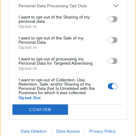
Personal Data Processing Opt Outs
I want to opt-out of the Sharing of my
personal data.
Opted In
I want to opt-out of the Sale of my
Personal Data.
Opted In
Anno di Fondazione:
1905
I want to opt-out of processing my
Personal Data for Targeted Advertising.
Stadio:
Selhurst Park (26.255)
Opted In
Città:
Londra
Presidente:
Steve Parish
I want to opt-out of Collection, Use,
Manager:
Oliver Glasner
Retention, Sale, and/or Sharing of my
Personal Data that Is Unrelated with the
Purposes for which it was collected.
ALBO D'ORO
Opted Out
CONFIRM
Crystal Palace, ufficiale Tomiyasu: il difensore giapponese
è il secondo colpo estivo
Data Deletion
Data Access
Privacy Policy
Crystal Palace, Tomiyasu a un passo dal ritorno in