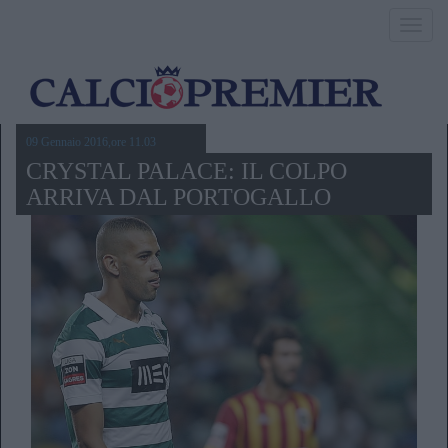
Toggl
navig
09 Gennaio 2016,ore 11.03
CRYSTAL PALACE: IL COLPO
ARRIVA DAL PORTOGALLO