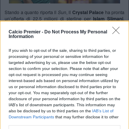
Stando a quanto riporta il
Sun
, il
Crystal Palace
ha pronta
un’offerta di 22,5 milioni di sterline per
Islam Slimani
,
attaccante algerino dello
Sporting Lisbona
.
Calcio Premier -
Do Not Process My Personal
Il centravanti, 27 anni, è approdato in biancoverde
Information
nell’estate del 2013 per 800mila euro, giocando 90 volte e
segnando 41 reti.
If you wish to opt-out of the sale, sharing to third parties, or
Il giocatore ha un contratto valido fino al 2020, ma non
processing of your personal or sensitive information for
disdegnerebbe un trasferimento in un campionato
targeted advertising by us, please use the below opt-out
competitivo come la
Premier League
.
section to confirm your selection. Please note that after your
opt-out request is processed you may continue seeing
interest-based ads based on personal information utilized by
REDAZIONE
us or personal information disclosed to third parties prior to
your opt-out. You may separately opt-out of the further
Twitter @Calciopremier
disclosure of your personal information by third parties on the
IAB’s list of downstream participants. This information may
also be disclosed by us to third parties on the
IAB’s List of
Downstream Participants
that may further disclose it to other
third parties.