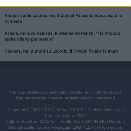
Premier: trattativa a parametro zero
Alonso vuole Lacroix, ma il Crystal Palace fa muro. Ecco la
richiesta
Palace, rinnova Kamada. Il presidente Parish: "Ha rifiutato
molte offerte per restare"
Chelsea, fari puntati su Lacroix: il Crystal Palace fa muro
Per la pubblicità su questo sito contatta:
adv@fabfour2013.it
Per informazioni contatta:
redazione@calciopremier.it
Copyright © 2001-2013 Fab Four 2013 Srl. Tutti i diritti riservati
Firenze, Ottobre 2014
Editore: Fab Four 2013 Srl. - Partita IVA: 06342490486 Direttore
Responsabile: Saverio Pestuggia. ENGINEERING
fgiova.com