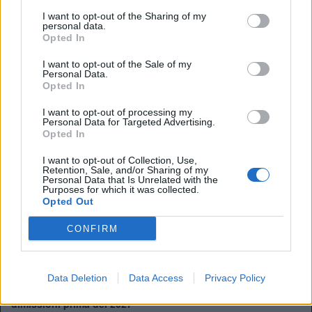
In questo caso subentrano quindi
i criteri per decidere la
I want to opt-out of the Sharing of my
posizione
in classifica. Le regole della Premier sono
personal data.
Opted In
chiare, è la differenza reti il primo elemento da prendere in
considerazione: “Se due squadre terminano con lo stesso
I want to opt-out of the Sale of my
numero di punti, la loro posizione in classifica in Premier
Personal Data.
League viene determinata
dalla differenza reti
, poi dal
Opted In
numero di gol segnati, poi dalla squadra che ha totalizzato
I want to opt-out of processing my
più punti negli scontri diretti e infine dalla squadra che ha
Personal Data for Targeted Advertising.
segnato più gol in trasferta negli scontri diretti.”
Opted In
I want to opt-out of Collection, Use,
Retention, Sale, and/or Sharing of my
Personal Data that Is Unrelated with the
Purposes for which it was collected.
Opted Out
Perché Salah ha scelto il Trabzonspor: i motivi dietro il
trasferimento dell'ex Liverpool
CONFIRM
LIVE - Riparte il mercato in Premier League: tutti gli
aggiornamenti
Data Deletion
Data Access
Privacy Policy
Terremoto FIFA: l'Inghilterra scarica Infantino. Rischio
dimissioni prima del 2027