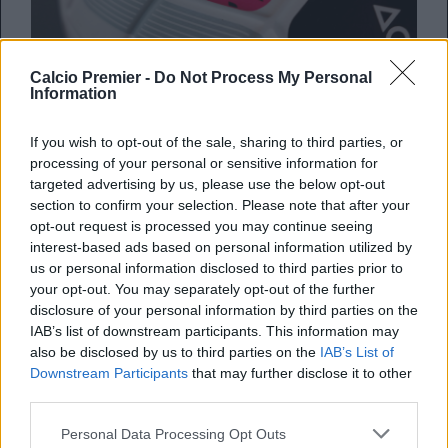
Calcio Premier -
Do Not Process My Personal
Oggi sarà un’ultima giornata di
Premier League
Information
spettacolare. Molte squadre si giocano un posto in Europa,
Tottenham e West Ham
scopriranno se giocheranno la
If you wish to opt-out of the sale, sharing to third parties, or
prossima Premier League. Ma non solo, questa sarà la
processing of your personal or sensitive information for
giornata degli addi pesanti. Da Momo Salah ed Andy
targeted advertising by us, please use the below opt-out
Robertson al Liverpool, a quello di
Pep Guardiola
, che ha
section to confirm your selection. Please note that after your
segnaro un’era nella parte blu di Manchester. Alcune
opt-out request is processed you may continue seeing
posizioni potrebbero davvero decidersi per un soffio, per
interest-based ads based on personal information utilized by
un gol. Sia in zona Europa, che in quella salvezza, c’è la
us or personal information disclosed to third parties prior to
possibilità che qualche squadra arrivi a pari punti.
your opt-out. You may separately opt-out of the further
disclosure of your personal information by third parties on the
The final Matchweek of the 2025/26 season coming
IAB’s list of downstream participants. This information may
your way 🎬
pic.twitter.com/i5VpZxK9qS
also be disclosed by us to third parties on the
IAB’s List of
— Premier League (@premierleague)
May 24, 2026
Downstream Participants
that may further disclose it to other
third parties.
I criteri
Personal Data Processing Opt Outs