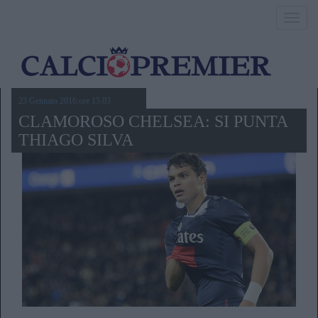
Toggl
navig
23 Gennaio 2016,ore 15.03
CLAMOROSO CHELSEA: SI PUNTA
THIAGO SILVA