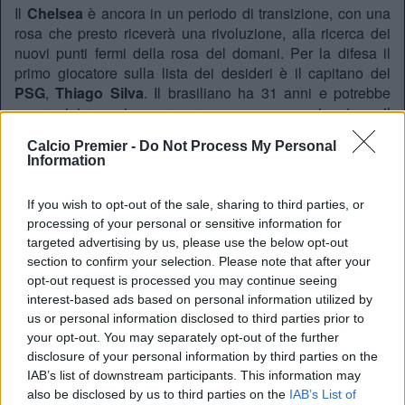
Il
Chelsea
è ancora in un periodo di transizione, con una
rosa che presto riceverà una rivoluzione, alla ricerca dei
nuovi punti fermi della rosa del domani. Per la difesa il
primo giocatore sulla lista dei desideri è il capitano del
PSG
,
Thiago Silva
. Il brasiliano ha 31 anni e potrebbe
essere interessato a provare un nuovo campionato, e il
rilancio del Chelsea potrebbe essere la sfida giusta. I
Calcio Premier -
Do Not Process My Personal
Blues hanno iniziato il primo approccio con i
Information
parigini,anche se per ora le risposta sembra essere
negativa. Il Chelsea ci proverà durante questa sessione di
If you wish to opt-out of the sale, sharing to third parties, or
mercato e sopratutto in estate, per avere il nuovo pilastro
processing of your personal or sensitive information for
della difesa.
targeted advertising by us, please use the below opt-out
IACOPO NATHAN
section to confirm your selection. Please note that after your
opt-out request is processed you may continue seeing
interest-based ads based on personal information utilized by
us or personal information disclosed to third parties prior to
your opt-out. You may separately opt-out of the further
disclosure of your personal information by third parties on the
IAB’s list of downstream participants. This information may
also be disclosed by us to third parties on the
IAB’s List of