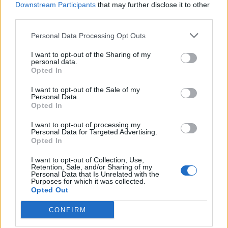
Downstream Participants
that may further disclose it to other
third parties.
Personal Data Processing Opt Outs
I want to opt-out of the Sharing of my
Anno di Fondazione:
1905
personal data.
Stadio:
Stamford Bridge (41.837)
Opted In
Città:
Londra
I want to opt-out of the Sale of my
Presidente:
Todd Boehly
Personal Data.
Manager:
Enzo Maresca
Opted In
ALBO D'ORO
I want to opt-out of processing my
Premier League:
6
Personal Data for Targeted Advertising.
FA Cup:
8
Opted In
League Cup:
5
I want to opt-out of Collection, Use,
FA Community Shield:
4
Retention, Sale, and/or Sharing of my
Champions League:
2
Personal Data that Is Unrelated with the
Purposes for which it was collected.
Supercoppa Europea:
2
Opted Out
Coppa del Mondo per Club:
1
CONFIRM