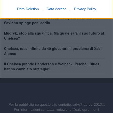
Chelsea, ecco il nuovo terzino: vicino Pep Chavarría dal
Rayo Vallecano
Data Deletion
Data Access
Privacy Policy
City scatenato sulle corsie: contatto per Pedro Neto,
Savinho spinge per l'addio
Mudryk, stop alla squalifica. Ma quale sarà il suo futuro al
Chelsea?
Chelsea, rosa infinita da 40 giocatori: il problema di Xabi
Alonso
Il Chelsea prende Henderson e Welbeck. Perchè i Blues
hanno cambiato strategia?
Per la pubblicità su questo sito contatta:
adv@fabfour2013.it
Per informazioni contatta:
redazione@calciopremier.it