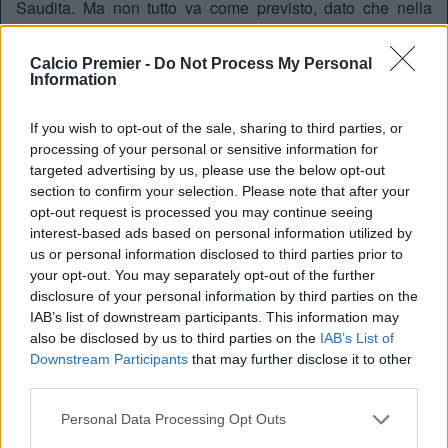
Saudita. Ma non tutto va come previsto, dato che nella
stagione 2024/2025 il Brentford sarà una delle squadre più
divertenti dell’intera Premier, ma senza l’ex Brugge.
Calcio Premier -
Do Not Process My Personal
Thiago si fa male al menisco in amichevole
, e
Information
sostanzialmente sarà solo una comparsa in stagione.
Frank implementa così l’attacco leggero, un 4-2-3-1
If you wish to opt-out of the sale, sharing to third parties, or
spettacolare, con Wissa prima punta, Mbeumo,
processing of your personal or sensitive information for
Damsgaard e Shade dietro di lui. Arrivano gol a grappoli,
targeted advertising by us, please use the below opt-out
con 3 giocatori sopra la doppia cifra. Poi le cessioni estive,
section to confirm your selection. Please note that after your
come abbiamo scritto in precedenza. E così affacciandosi
opt-out request is processed you may continue seeing
alla stagione attuale, in molti nutrono dei dubbi sull’attacco
interest-based ads based on personal information utilized by
delle Bees. Adesso il mondo sembra essersi capovolto.
us or personal information disclosed to third parties prior to
your opt-out. You may separately opt-out of the further
Un nuovo idolo
disclosure of your personal information by third parties on the
In una Premier dove Erling Haaland domina, c’è un uomo
IAB’s list of downstream participants. This information may
solo in grado di tenere il suo ritmo, proprio Igor Thiago. Il
also be disclosed by us to third parties on the
IAB’s List of
numero 9 biancorosso
è già a quota 16 reti
, condite con
Downstream Participants
that may further disclose it to other
ben 5 doppiette ed una tripletta. Solo nelle ultime due
third parties.
giornate ha realizzato 5 gol. Thiago sembra sguazzare nel
campionato più difficile al mondo, come se avesse sempre
Personal Data Processing Opt Outs
giocato a questi livelli. Lo stesso Andrews è rimasto stupito