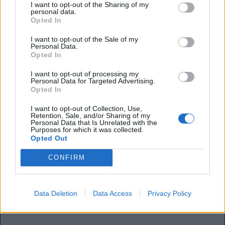
I want to opt-out of the Sharing of my
dal suo attaccante: “Non è normale che i giocatori
personal data.
provengano dal calcio bulgaro o belga, siano fuori per
Opted In
infortunio per un anno, più o meno, e
poi abbiano un
impatto sulla Premier League come ha fatto lui
.
I want to opt-out of the Sale of my
Personal Data.
Probabilmente direi una bugia se dicessi che me lo sarei
Opted In
aspettato.”. Ma Thiago è un attaccante vero. 1.91 che
combina la forza fisica, ad una mobilità di livello. Si sbatte,
I want to opt-out of processing my
Personal Data for Targeted Advertising.
va a duello, attacca la profondità, e segna. I dati sono dalla
Opted In
sua parte, dato che dai 12.6 gol attesi, Igor Thiago ne ha
messi a segno 16. Un altro dato in cui eccelle sono i rigori.
I want to opt-out of Collection, Use,
Retention, Sale, and/or Sharing of my
Il gioco diretto di Andrews sembra cucito dal sarto per il
Personal Data that Is Unrelated with the
gigante con la 9 sulla schiena. E chissà che Carlo
Purposes for which it was collected.
Opted Out
Ancelotti non ci faccia un pensierino
per il suo Brasile
. A
proposito di Brasile, Thiago è il giocatore brasiliano ad
CONFIRM
aver segnato di più in una singola stagione di Premier
,
un piccolo dettaglio? Mancano ancora 17 giornate. Le
Bees sono quinte, un risultato storico, ma non vogliono
Data Deletion
Data Access
Privacy Policy
smettere di volare.