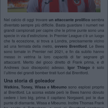
Nel calcio di oggi trovare
un attaccante prolifico
sembra
diventato sempre più difficile. Basta guardare i numeri nei
grandi campionati per capire che le prime punte sono una
specie in via d’estinzione. In Premier League c’è un luogo
che fa eccezione, si trova a Londra, precisamente vicino
ad una fermata della metro,
ovvero Brentford
. Le Bees
sono tornate in Premier nel 2021, e fin da subito hanno
messo in vetrina la loro capacità di far segnare gli
attaccanti. Merito del gioco diretto di Frank prima, e di
Andrews (suo discepolo) adesso.
Igor Thiago
è solo
l’ultimo dei grandi bomber tirati fuori dal Brentford.
Una storia di goleador
Watkins, Toney, Wissa e Mbeumo
sono esplosi proprio
al Brentford. La scorsa estate però le Bees hanno dovuto
cedere i loro big, prima il capitano Norgaard, poi le due
punte di diamante, Wissa e Mbeumo. Inoltre Thomas Frank