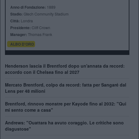
Anno di Fondazione:
1889
Stadio:
Gtech Community Stadium
Città:
Londra
Presidente:
Cliff Crown
Manager:
Thomas Frank
ALBO D'ORO
Henderson lascia il Brentford dopo un'annata da record:
accordo con il Chelsea fino al 2027
Mercato Brentford, colpo da record: fatta per Sangaré dal
Lens per 48 milioni
Brentford, rinnovo monstre per Kayode fino al 2032: "Qui
mi sento come a casa"
Andrews: "Ouattara ha avuto coraggio. Le critiche sono
disgustose"