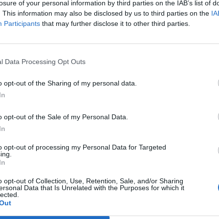
losure of your personal information by third parties on the IAB’s list of
ei vinti o partecipazioni europee. Tutto fino all’arrivo di
. This information may also be disclosed by us to third parties on the
IA
storia delle
Eagles.
Participants
that may further disclose it to other third parties.
e paura da calciatore
 calciatore. Difensore di medio livello,
ha legato la sua
l Data Processing Opt Outs
senze, una vera bandiera. Il piccolo club con lui in campo
ria. Ma la sua seconda vita calcistica inizia nel modo più
o opt-out of the Sharing of my personal data.
 trionfato in coppa, il Ried si prepara a sfidare il Brondby,
In
a l’andata ed il ritorno accade qualcosa di imprevisto. In
mpagno
, procurandosi un lieve taglio ed una commozione
o opt-out of the Sale of my Personal Data.
fensore spigoloso, almeno all’apparenza. Proprio prima del
In
re terrificante alla testa. Risultato:
ematoma subdurale al
 fortuna tutto va nel modo giusto. “A mia moglie dissero che
to opt-out of processing my Personal Data for Targeted
ing.
 paura inizia quindi la sua carriera da tecnico.
In
o opt-out of Collection, Use, Retention, Sale, and/or Sharing
ersonal Data that Is Unrelated with the Purposes for which it
giocare, e si dedica agli studi, laureandosi. Poi
entra nel
lected.
Out
equentata con successo da moltissimi tecnici. Glasner è
ticalità”. Dopo essere stato il vice di Schmidt al Salisburgo,