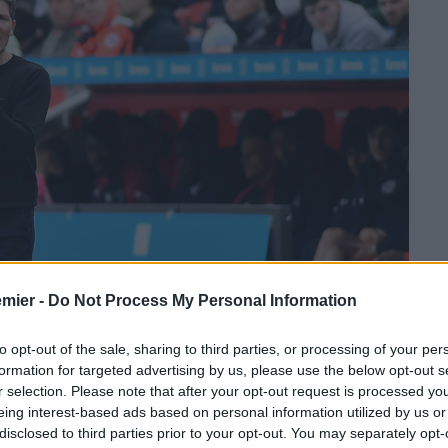
emier -
Do Not Process My Personal Information
to opt-out of the sale, sharing to third parties, or processing of your per
formation for targeted advertising by us, please use the below opt-out s
r selection. Please note that after your opt-out request is processed y
eing interest-based ads based on personal information utilized by us or
sner,
ce n’è
uno con lui
e ce ne sarà
un altro dopo di lui
. Il
disclosed to third parties prior to your opt-out. You may separately opt-
enve al primo colpo. Una squadra che certamente nella sua