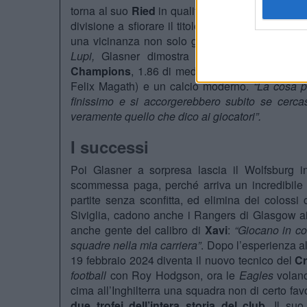
torna al suo
Ried
in qualità di allenatore. Si fa 
divisione a sfiorare il titolo nazionale nel 2019. 
una vicinanza non solo geografica, ma anche ide
Lupi,
Glasner dimostra il proprio valore an
Champions
, 1.86 di media punti (il secondo m
Felix Magath) e un calcio moderno.
“La cosa p
finissimo e si accorgerebbero subito se cerc
veramente quello che dico ai giocatori”.
I successi
Poi Glasner a sorpresa lascia il Wolfsburg
scommessa paga, perché arriva un incredibile
partite senza sconfitta, ed elimina dei coloss
Siviglia, cadono anche i Rangers di Glasgow ai
anche gente del calibro di
Xavi
:
“Giocano in co
squadre nella mia carriera”
. Dopo l’esperienza a
19 febbraio 2024 diventa il nuovo tecnico del
Cr
football
con Roy Hodgson, ora le
Eagles
volano
cima all’Inghilterra una squadra non di certo fav
due trofei dell’intera storia del club
. Il suo