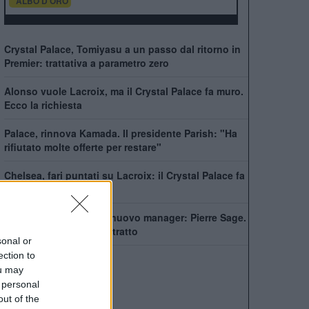
ALBO D'ORO
Crystal Palace, Tomiyasu a un passo dal ritorno in
Premier: trattativa a parametro zero
Alonso vuole Lacroix, ma il Crystal Palace fa muro.
Ecco la richiesta
Palace, rinnova Kamada. Il presidente Parish: "Ha
rifiutato molte offerte per restare"
Chelsea, fari puntati su Lacroix: il Crystal Palace fa
muro
Crystal Palace, ecco il nuovo manager: Pierre Sage.
I dettagli e il super contratto
sonal or
ection to
ou may
 personal
out of the