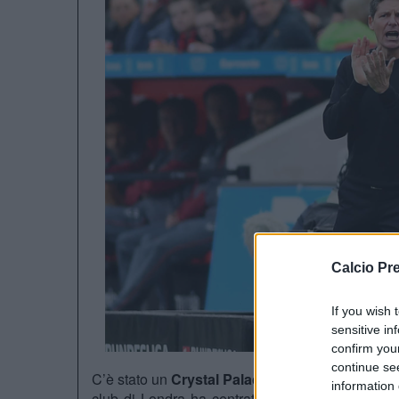
Calcio Pr
If you wish 
sensitive in
confirm you
continue se
C’è stato un
Crystal Palace prima di Oliver Gla
information 
club di Londra ha centrato la finale di Confer