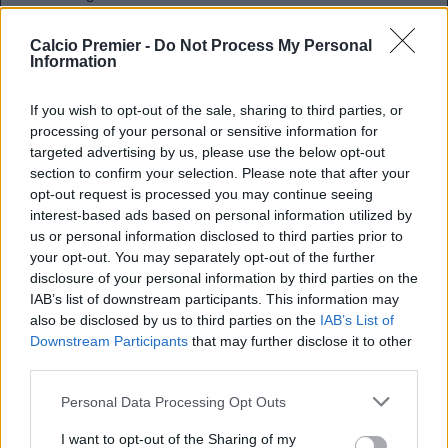
I tifosi accoglierebbero di buon grado Hiddink, ma
attualmente continuano ad essere perplessi riguardo a
Calcio Premier -
Do Not Process My Personal
Information
questo esonero di cui, senza dubbio, si parlerà ancora per
molto tempo.
Paddy Power
, intanto, si è subito sbizzarrito
proponendo papabili sostituti con relative quote, che
If you wish to opt-out of the sale, sharing to third parties, or
processing of your personal or sensitive information for
vedono: Hiddink quotato a
3,50
, Ramos a
4
e un
targeted advertising by us, please use the below opt-out
Guardiola
a sorpresa quotato a
5
con
Rodgers
che
section to confirm your selection. Please note that after your
chiude la classifica a
9
. In chiusura, il
Sun
, porge ai suoi
opt-out request is processed you may continue seeing
lettori una domande che però, a leggerla, non suona
interest-based ads based on personal information utilized by
esattamente come una cosa chissà poi quanto
us or personal information disclosed to third parties prior to
impossibile, ovvero una sorta di scambio di panchine con
your opt-out. You may separately opt-out of the further
Mou che ritornerebbe clamorosamente al
Real Madrid
e
disclosure of your personal information by third parties on the
Benitez
che ritornerebbe anche lui al Chelsea, stavolta,
IAB’s list of downstream participants. This information may
però per rimanerci anche più di mezza stagione. Ipotesi
also be disclosed by us to third parties on the
IAB’s List of
più o meno credibili, per il momento sono esattamente
Downstream Participants
that may further disclose it to other
questi i nomi in lizza per la panchina del Chelsea. Non
third parties.
resta che attendere, e a meno di clamorosi ribaltoni, vedi
Benitez, l’imprssione è che veramente si vada verso un
Personal Data Processing Opt Outs
traghettatore fino alla fine della stagione.
I want to opt-out of the Sharing of my