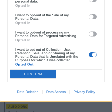
personal data.
Opted In
EDOARDO BARACCO
I want to opt-out of the Sale of my
Personal Data.
Opted In
I want to opt-out of processing my
Personal Data for Targeted Advertising.
Opted In
I want to opt-out of Collection, Use,
Retention, Sale, and/or Sharing of my
Personal Data that Is Unrelated with the
Purposes for which it was collected.
Opted Out
CONFIRM
Anno di Fondazione:
1905
Stadio:
Stamford Bridge (41.837)
Città:
Londra
Data Deletion
Data Access
Privacy Policy
Presidente:
Todd Boehly
Manager:
Enzo Maresca
ALBO D'ORO