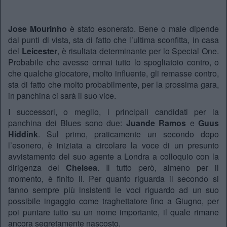
Jose Mourinho
è stato esonerato. Bene o male dipende
dai punti di vista, sta di fatto che l’ultima sconfitta, in casa
del
Leicester
, è risultata determinante per lo Special One.
Probabile che avesse ormai tutto lo spogliatoio contro, o
che qualche giocatore, molto influente, gli remasse contro,
sta di fatto che molto probabilmente, per la prossima gara,
in panchina ci sarà il suo vice.
I successori, o meglio, i principali candidati per la
panchina dei Blues sono due:
Juande Ramos
e
Guus
Hiddink
. Sul primo, praticamente un secondo dopo
l’esonero, è iniziata a circolare la voce di un presunto
avvistamento del suo agente a Londra a colloquio con la
dirigenza del
Chelsea
. Il tutto però, almeno per il
momento, è finito li. Per quanto riguarda il secondo si
fanno sempre più insistenti le voci riguardo ad un suo
possibile ingaggio come traghettatore fino a Giugno, per
poi puntare tutto su un nome importante, il quale rimane
ancora segretamente nascosto.