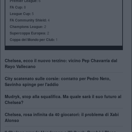
Premier League:
6
FA Cup:
8
League Cup:
5
FA Community Shield:
4
Champions League:
2
Supercoppa Europea:
2
Coppa del Mondo per Club:
1
Chelsea, ecco il nuovo terzino: vicino Pep Chavarría dal
Rayo Vallecano
City scatenato sulle corsie: contatto per Pedro Neto,
Savinho spinge per l'addio
Mudryk, stop alla squalifica. Ma quale sarà il suo futuro al
Chelsea?
Chelsea, rosa infinita da 40 giocatori: il problema di Xabi
Alonso