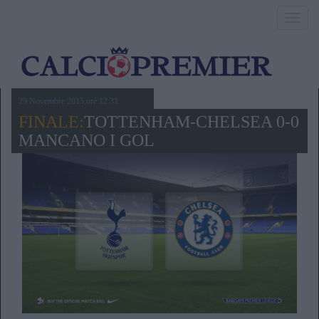
Toggl
navig
29 Novembre 2015,ore 12.31
FINALE:
TOTTENHAM-CHELSEA 0-0
MANCANO I GOL