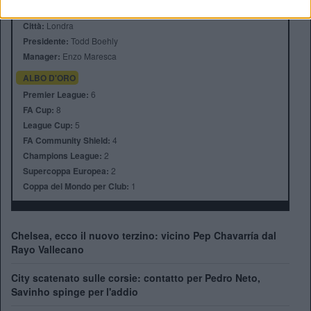
Stadio:
Stamford Bridge (41.837)
Città:
Londra
Presidente:
Todd Boehly
Manager:
Enzo Maresca
ALBO D'ORO
Premier League:
6
FA Cup:
8
League Cup:
5
FA Community Shield:
4
Champions League:
2
Supercoppa Europea:
2
Coppa del Mondo per Club:
1
Chelsea, ecco il nuovo terzino: vicino Pep Chavarría dal
Rayo Vallecano
City scatenato sulle corsie: contatto per Pedro Neto,
Savinho spinge per l'addio