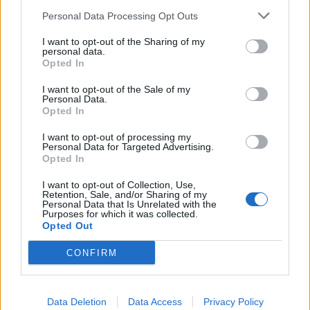
Subs:
Amelia, Djilobodji, Baba Rahman, Mikel, Loftus-
Personal Data Processing Opt Outs
Cheek, Kenedy, Diego Costa
I want to opt-out of the Sharing of my
personal data.
Opted In
RETI:
I want to opt-out of the Sale of my
Personal Data.
Opted In
IACOPO NATHAN
I want to opt-out of processing my
Personal Data for Targeted Advertising.
Opted In
I want to opt-out of Collection, Use,
Retention, Sale, and/or Sharing of my
Personal Data that Is Unrelated with the
Purposes for which it was collected.
Opted Out
CONFIRM
Data Deletion
Data Access
Privacy Policy
Anno di Fondazione:
1905