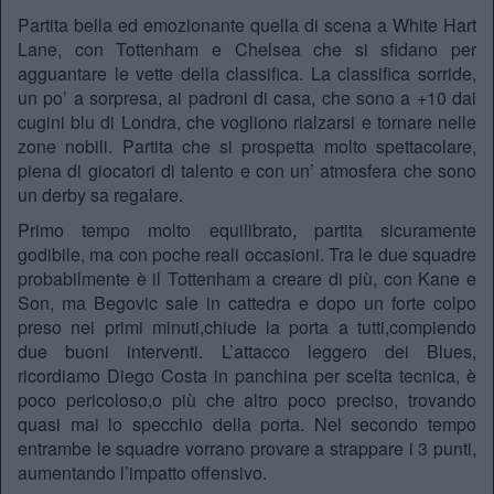
Partita bella ed emozionante quella di scena a White Hart
Lane, con Tottenham e Chelsea che si sfidano per
agguantare le vette della classifica. La classifica sorride,
un po’ a sorpresa, ai padroni di casa, che sono a +10 dai
cugini blu di Londra, che vogliono rialzarsi e tornare nelle
zone nobili. Partita che si prospetta molto spettacolare,
piena di giocatori di talento e con un’ atmosfera che sono
un derby sa regalare.
Primo tempo molto equilibrato, partita sicuramente
godibile, ma con poche reali occasioni. Tra le due squadre
probabilmente è il Tottenham a creare di più, con Kane e
Son, ma Begovic sale in cattedra e dopo un forte colpo
preso nei primi minuti,chiude la porta a tutti,compiendo
due buoni interventi. L’attacco leggero dei Blues,
ricordiamo Diego Costa in panchina per scelta tecnica, è
poco pericoloso,o più che altro poco preciso, trovando
quasi mai lo specchio della porta. Nel secondo tempo
entrambe le squadre vorrano provare a strappare i 3 punti,
aumentando l’impatto offensivo.