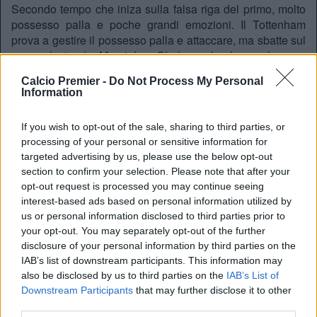
Secondo tempo che iniza sulla falsa riga del primo, molto
possesso palla e poche grandi emozioni. Il Tottenham
prova a gestire il possesso palla e attaccare, ma sbatte sul
muro alzato da Mourinho. Chelsea che ha anche una
buona occasione con Hazard, molto maturato e al centro
Calcio Premier -
Do Not Process My Personal
del gioco del Chelsea, che al volo colpisce bene, ma
Information
chiude perfettamente Lloris. Polveri bagnate per entrambi
gli attacchi, ma partita comunque ben giocata e godibile.
If you wish to opt-out of the sale, sharing to third parties, or
FORMAZIONI UFFICIALI:
processing of your personal or sensitive information for
targeted advertising by us, please use the below opt-out
TOTTENHAM:
Lloris (c), Walker, Alderweirald, Vertonghen,
section to confirm your selection. Please note that after your
Rose, Dier, Mason(Lamela 56′), Dembele, Son(N’Jie 75′),
opt-out request is processed you may continue seeing
Eriksen, Kane
interest-based ads based on personal information utilized by
Subs:
Vorm, Trippier, Wimmer, Carroll, Lamela, Onomah,
us or personal information disclosed to third parties prior to
Clinton
your opt-out. You may separately opt-out of the further
disclosure of your personal information by third parties on the
IAB’s list of downstream participants. This information may
CHELSEA:
Begovic; Ivanovic (c), Zouma, Cahill,
also be disclosed by us to third parties on the
IAB’s List of
Downstream Participants
that may further disclose it to other
Azpilicueta; Fabregas, Matic; Willian(Kennedy 89′), Oscar,
third parties.
Pedro(Loftus-CHeek 92′); Hazard