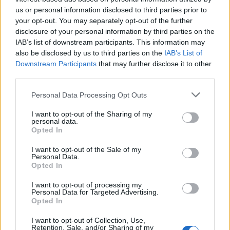
decisione finale, ma i contatti tra le parti proseguono con
us or personal information disclosed to third parties prior to
l’obiettivo di chiudere l’operazione prima della fine del
your opt-out. You may separately opt-out of the further
mercato. Lo riporta
Fabrizio Romano
disclosure of your personal information by third parties on the
IAB’s list of downstream participants. This information may
also be disclosed by us to third parties on the
IAB’s List of
Downstream Participants
that may further disclose it to other
third parties.
Personal Data Processing Opt Outs
I want to opt-out of the Sharing of my
personal data.
Opted In
I want to opt-out of the Sale of my
Personal Data.
Opted In
Anno di Fondazione:
1905
Stadio:
Stamford Bridge (41.837)
I want to opt-out of processing my
Personal Data for Targeted Advertising.
Città:
Londra
Opted In
Presidente:
Todd Boehly
Manager:
Enzo Maresca
I want to opt-out of Collection, Use,
Retention, Sale, and/or Sharing of my