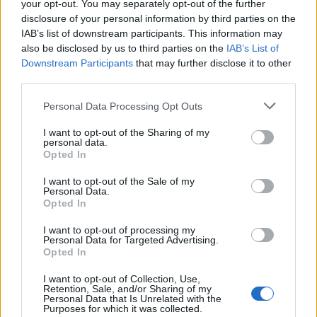
your opt-out. You may separately opt-out of the further
disclosure of your personal information by third parties on the
IAB’s list of downstream participants. This information may
also be disclosed by us to third parties on the
IAB’s List of
Downstream Participants
that may further disclose it to other
third parties.
Personal Data Processing Opt Outs
I want to opt-out of the Sharing of my
personal data.
Opted In
I want to opt-out of the Sale of my
Anno di Fondazione:
1905
Personal Data.
Stadio:
Stamford Bridge (41.837)
Opted In
Città:
Londra
I want to opt-out of processing my
Presidente:
Todd Boehly
Personal Data for Targeted Advertising.
Manager:
Enzo Maresca
Opted In
ALBO D'ORO
I want to opt-out of Collection, Use,
Premier League:
6
Retention, Sale, and/or Sharing of my
Personal Data that Is Unrelated with the
FA Cup:
8
Purposes for which it was collected.