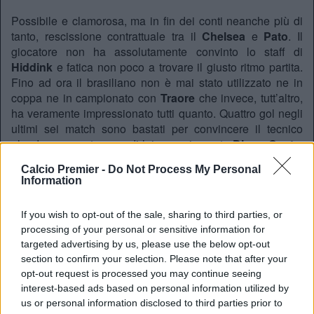
Possibile e clamorosa, ma in fin dei conti neanche più di
tanto, rescissione contrattuale tra il
Chelsea
e
Pato
. Il
giocatore non ha assolutamente convinto lo staff di
Hiddink
e fatica non poco a trovare il giusto ritmo partita.
Fino ad ora il brasiliano non è mai stato utilizzato ne in
coppa ne in campionato con
Traore
che invece, tutt’altro,
ha veramente impressionato tutti quanto. Quattro gol negli
ultimi sei match sono bastati per convincere il tecnico
olandese a puntare su di lui, e ovviamente
Diego Costa
,
tagliando fuori l’ex giocatore rossonero che, visto anche
Calcio Premier -
Do Not Process My Personal
che i Blues saranno impegnati solo in campionato da qui a
Information
Giugno, potrebbe con molta probabilità salutare
l’inghilterra con qualche settimana di anticipo. A riportarlo
If you wish to opt-out of the sale, sharing to third parties, or
è il
London Evening Standard.
processing of your personal or sensitive information for
targeted advertising by us, please use the below opt-out
section to confirm your selection. Please note that after your
opt-out request is processed you may continue seeing
REDAZIONE
interest-based ads based on personal information utilized by
us or personal information disclosed to third parties prior to
Twitter: @Calciopremier