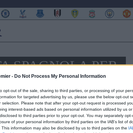
TA SPAGNOLA PER
ARD
emier -
Do Not Process My Personal Information
to opt-out of the sale, sharing to third parties, or processing of your per
formation for targeted advertising by us, please use the below opt-out s
 ed individuali si è riproposto prepotentemente sul mercato. I
r selection. Please note that after your opt-out request is processed y
uelli che più preoccupano l’ambiente Blues, ma certamente
eing interest-based ads based on personal information utilized by us or
b di Abramovich i tifosi capiranno e sosterranno degli
disclosed to third parties prior to your opt-out. You may separately opt-
iego Costa si è parlato di Cavani dal Paris Saint Germain,
losure of your personal information by third parties on the IAB’s list of
 il 25enne del
Valencia Feghouli
. Come riporta
Fichajes
, il
. This information may also be disclosed by us to third parties on the
IA
sta di contratto da parte del club spagnolo e nella finestra di