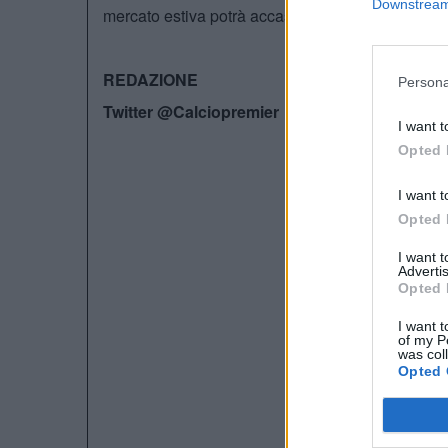
Downstream 
mercato estiva potrà accasarsi dal miglior offeren
REDAZIONE
Persona
Twitter @Calciopremier
I want t
Opted 
I want t
Opted 
I want 
Advertis
Opted 
I want t
of my P
was col
Opted 