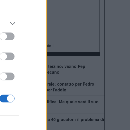
ALBO D'ORO
Premier League:
6
FA Cup:
8
League Cup:
5
FA Community Shield:
4
Champions League:
2
Supercoppa Europea:
2
Coppa del Mondo per Club:
1
Chelsea, ecco il nuovo terzino: vicino Pep
Chavarría dal Rayo Vallecano
City scatenato sulle corsie: contatto per Pedro
Neto, Savinho spinge per l'addio
Mudryk, stop alla squalifica. Ma quale sarà il suo
futuro al Chelsea?
Chelsea, rosa infinita da 40 giocatori: il problema di
Xabi Alonso