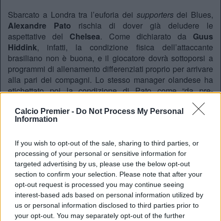
Sbarcato a Londra tra l’euforia dei
supporters
dei Blues,
Alexandre Pato
rischia di dover già deludere le
aspettative del
Chelsea
. Come dichiarato da
Guus
Hiddink
, infatti, la condizione fisica dell’attaccante
brasiliano non è buona, e il giocatore dovrà sottoporsi a
programmi di allenamento differenziati proprio per arrivare
alla pari dei compagni. Lo stesso manager olandese ha
etichettato poi la condizione di Pato come “da pre-
stagione”, lasciando diverse perplessità sul tempo che i
tifosi dovranno attendere prima di vedere all’opera il nuovo
Calcio Premier -
Do Not Process My Personal
Information
acquisto. Da ricordare, inoltre, come Pato sia stato inserito
anche nella lista Champions. Il tutto estratto dalla
If you wish to opt-out of the sale, sharing to third parties, or
conferenza stampa in cui è intervenuto il manager dei
processing of your personal or sensitive information for
Blues.
targeted advertising by us, please use the below opt-out
section to confirm your selection. Please note that after your
opt-out request is processed you may continue seeing
REDAZIONE
interest-based ads based on personal information utilized by
Twitter: @Calciopremier
us or personal information disclosed to third parties prior to
your opt-out. You may separately opt-out of the further