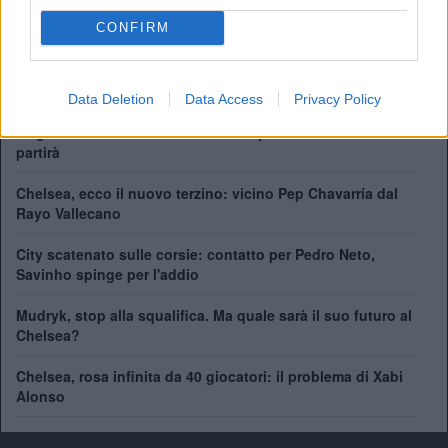
Champions League:
2
CONFIRM
Supercoppa Europea:
2
Coppa del Mondo per Club:
1
Data Deletion
Data Access
Privacy Policy
41 giocatori in rosa al Chelsea. Chi può rimanere e chi
partirà
Chelsea, ecco il nuovo terzino: vicino Pep Chavarría dal
Rayo Vallecano
City scatenato sulle corsie: contatto per Pedro Neto,
Savinho spinge per l'addio
Mudryk, stop alla squalifica. Ma quale sarà il suo futuro al
Chelsea?
Chelsea, rosa infinita da 40 giocatori: il problema di Xabi
Alonso