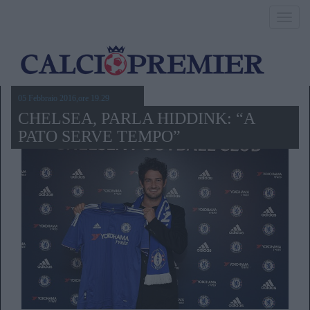
Toggl
navig
05 Febbraio 2016,ore 19.29
CHELSEA, PARLA HIDDINK: “A
PATO SERVE TEMPO”