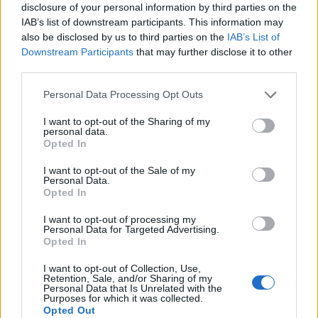
disclosure of your personal information by third parties on the
IAB’s list of downstream participants. This information may
also be disclosed by us to third parties on the
IAB’s List of
Downstream Participants
that may further disclose it to other
third parties.
Personal Data Processing Opt Outs
I want to opt-out of the Sharing of my
personal data.
Opted In
Anno di Fondazione:
1905
I want to opt-out of the Sale of my
Personal Data.
Stadio:
Stamford Bridge (41.837)
Opted In
Città:
Londra
Presidente:
Todd Boehly
I want to opt-out of processing my
Manager:
Enzo Maresca
Personal Data for Targeted Advertising.
Opted In
ALBO D'ORO
Premier League:
6
I want to opt-out of Collection, Use,
Retention, Sale, and/or Sharing of my
FA Cup:
8
Personal Data that Is Unrelated with the
Purposes for which it was collected.
League Cup:
5
Opted Out
FA Community Shield:
4