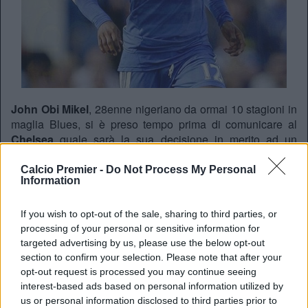
John Obi Mikel
, 28enne nigeriano da ormai 10 stagioni in
maglia Blues, si è preso tempo prima di comunicare al
Chelsea
quale sarà la sua decisione in merito ad un
rinnovo contrattuale. Con molti interessamenti soprattutto
dalla
Cina
, come confermato dal procuratore John Shittu, il
Calcio Premier -
Do Not Process My Personal
Information
centrocampista ha chiesto di poter aspettare la fine della
stagione prima di prendere una decisione sul suo futuro.
Molti club orientali lo vogliono, ma John Obi Mikel
If you wish to opt-out of the sale, sharing to third parties, or
potrebbe ancora dire la propria in un campionato di livello
processing of your personal or sensitive information for
targeted advertising by us, please use the below opt-out
ben più alto.
section to confirm your selection. Please note that after your
opt-out request is processed you may continue seeing
interest-based ads based on personal information utilized by
Lorenzo Semino
us or personal information disclosed to third parties prior to