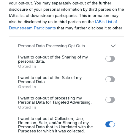
Twitter @calciopremier
your opt-out. You may separately opt-out of the further
disclosure of your personal information by third parties on the
IAB’s list of downstream participants. This information may
also be disclosed by us to third parties on the
IAB’s List of
Downstream Participants
that may further disclose it to other
third parties.
Personal Data Processing Opt Outs
I want to opt-out of the Sharing of my
personal data.
Opted In
I want to opt-out of the Sale of my
Anno di Fondazione:
1905
Personal Data.
Opted In
Stadio:
Stamford Bridge (41.837)
Città:
Londra
I want to opt-out of processing my
Presidente:
Todd Boehly
Personal Data for Targeted Advertising.
Opted In
Manager:
Enzo Maresca
ALBO D'ORO
I want to opt-out of Collection, Use,
Retention, Sale, and/or Sharing of my
Premier League:
6
Personal Data that Is Unrelated with the
FA Cup:
8
Purposes for which it was collected.