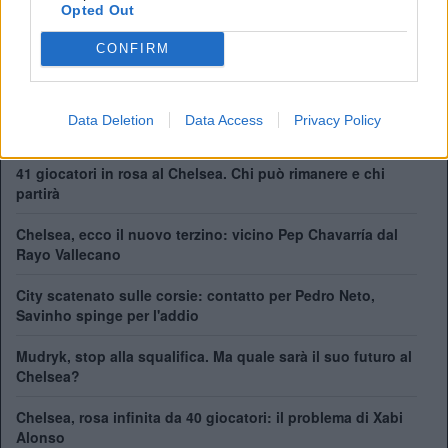
Opted Out
League Cup:
5
FA Community Shield:
4
CONFIRM
Champions League:
2
Supercoppa Europea:
2
Coppa del Mondo per Club:
1
Data Deletion
Data Access
Privacy Policy
41 giocatori in rosa al Chelsea. Chi può rimanere e chi
partirà
Chelsea, ecco il nuovo terzino: vicino Pep Chavarría dal
Rayo Vallecano
City scatenato sulle corsie: contatto per Pedro Neto,
Savinho spinge per l'addio
Mudryk, stop alla squalifica. Ma quale sarà il suo futuro al
Chelsea?
Chelsea, rosa infinita da 40 giocatori: il problema di Xabi
Alonso