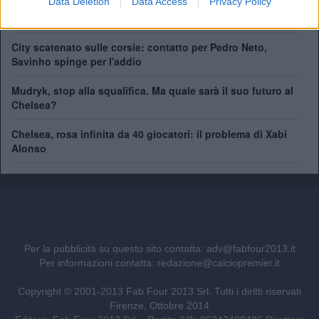
Data Deletion
Data Access
Privacy Policy
Chelsea, ecco il nuovo terzino: vicino Pep Chavarría dal
Rayo Vallecano
City scatenato sulle corsie: contatto per Pedro Neto,
Savinho spinge per l'addio
Mudryk, stop alla squalifica. Ma quale sarà il suo futuro al
Chelsea?
Chelsea, rosa infinita da 40 giocatori: il problema di Xabi
Alonso
Per la pubblicità su questo sito contatta:
adv@fabfour2013.it
Per informazioni contatta:
redazione@calciopremier.it
Copyright © 2001-2013 Fab Four 2013 Srl. Tutti i diritti riservati
Firenze, Ottobre 2014