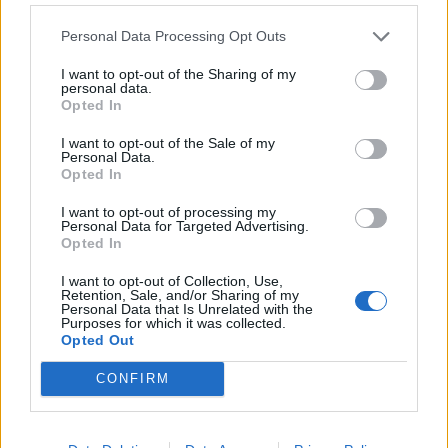
Personal Data Processing Opt Outs
Anno di Fondazione:
1905
Stadio:
Stamford Bridge (41.837)
I want to opt-out of the Sharing of my
personal data.
Città:
Londra
Opted In
Presidente:
Todd Boehly
Manager:
Enzo Maresca
I want to opt-out of the Sale of my
Personal Data.
ALBO D'ORO
Opted In
Premier League:
6
FA Cup:
8
I want to opt-out of processing my
Personal Data for Targeted Advertising.
League Cup:
5
Opted In
FA Community Shield:
4
Champions League:
2
I want to opt-out of Collection, Use,
Retention, Sale, and/or Sharing of my
Supercoppa Europea:
2
Personal Data that Is Unrelated with the
Coppa del Mondo per Club:
1
Purposes for which it was collected.
Opted Out
CONFIRM
41 giocatori in rosa al Chelsea. Chi può rimanere e chi
partirà