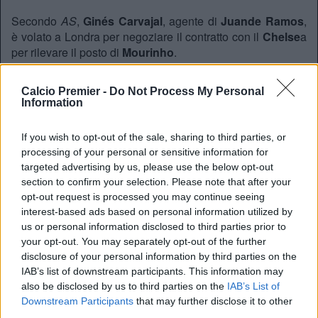
Secondo
AS
,
Ginés Carvajal
, agente di
Juande Ramos
,
è volato a Londra per negoziare il contratto con il
Chelse
a
per rilevare il posto di
Mourinho
.
Il tecnico spagnolo ha già allenato in Premier League, tra il
2007 e il 2008, il
Tottenham
.
Calcio Premier -
Do Not Process My Personal
Information
REDAZIONE
If you wish to opt-out of the sale, sharing to third parties, or
processing of your personal or sensitive information for
Twitter @Calciopremier
targeted advertising by us, please use the below opt-out
section to confirm your selection. Please note that after your
opt-out request is processed you may continue seeing
interest-based ads based on personal information utilized by
us or personal information disclosed to third parties prior to
your opt-out. You may separately opt-out of the further
disclosure of your personal information by third parties on the
IAB’s list of downstream participants. This information may
also be disclosed by us to third parties on the
IAB’s List of
Downstream Participants
that may further disclose it to other
third parties.