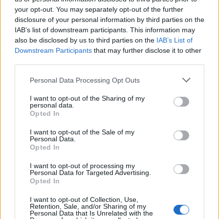
your opt-out. You may separately opt-out of the further
disclosure of your personal information by third parties on the
IAB’s list of downstream participants. This information may
also be disclosed by us to third parties on the
IAB’s List of
Downstream Participants
that may further disclose it to other
third parties.
Personal Data Processing Opt Outs
I want to opt-out of the Sharing of my
personal data.
Opted In
I want to opt-out of the Sale of my
Personal Data.
Anno di Fondazione:
1905
Opted In
Stadio:
Stamford Bridge (41.837)
Città:
Londra
I want to opt-out of processing my
Personal Data for Targeted Advertising.
Presidente:
Todd Boehly
Opted In
Manager:
Enzo Maresca
I want to opt-out of Collection, Use,
ALBO D'ORO
Retention, Sale, and/or Sharing of my
Personal Data that Is Unrelated with the
Premier League:
6