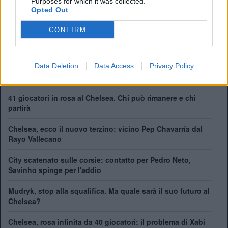
Purposes for which it was collected.
FA Cup:
8
Opted Out
League Cup:
5
FA Community Shield:
4
CONFIRM
Champions League:
2
Supercoppa Europea:
2
Coppa del Mondo per Club:
1
Data Deletion
Data Access
Privacy Policy
41 giocatori in rosa al Chelsea. Chi può rimanere e chi
partirà
Chelsea, ecco il nuovo terzino: vicino Pep Chavarría dal
Rayo Vallecano
City scatenato sulle corsie: contatto per Pedro Neto,
Savinho spinge per l'addio
Mudryk, stop alla squalifica. Ma quale sarà il suo futuro al
Chelsea?
Chelsea, rosa infinita da 40 giocatori: il problema di Xabi