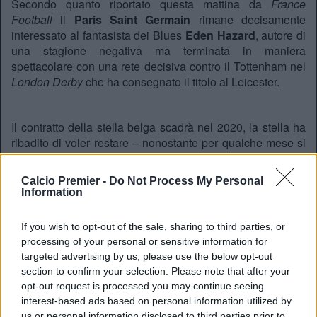
Secondo quanto riportato questa mattina da
France
Football
il
Paris Saint Germain
rimane decisamente
interessato al fantasista dei Blues
Eden
Hazard
, autore di
una stagione negativa ma terminata in maniera
spettacolare con una rete decisiva contro il Tottenham nel
London Derby
che ha consegnato il titolo al Leicester.
Il contratto della stella belga scadrà nel 2020, la stella ha
ribadito di voler restare – nonostante per qualche mese si
sia parlato insistentemente di una sua possibile partenza
verso il
Real Madrid
– ma l’interessamento europeo non
Calcio Premier -
Do Not Process My Personal
sembra destinato a placarsi: la mancanza di Champions
Information
League potrà influire sulla decisione finale?
Per meno di 60.000.000 di Euro, tuttavia, non sembra
If you wish to opt-out of the sale, sharing to third parties, or
destinato a muoversi da Stamford Bridge.
processing of your personal or sensitive information for
targeted advertising by us, please use the below opt-out
section to confirm your selection. Please note that after your
opt-out request is processed you may continue seeing
Lorenzo Semino
interest-based ads based on personal information utilized by
Twitter@calciopremier
us or personal information disclosed to third parties prior to