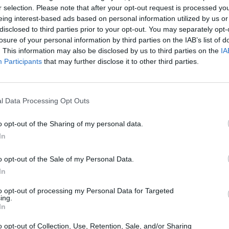
r selection. Please note that after your opt-out request is processed y
eing interest-based ads based on personal information utilized by us or
disclosed to third parties prior to your opt-out. You may separately opt-
losure of your personal information by third parties on the IAB’s list of
. This information may also be disclosed by us to third parties on the
IA
Participants
that may further disclose it to other third parties.
l Data Processing Opt Outs
o opt-out of the Sharing of my personal data.
In
o opt-out of the Sale of my Personal Data.
In
to opt-out of processing my Personal Data for Targeted
ing.
In
arlato davanti alle telecamere del buon momento dei suoi,
o opt-out of Collection, Use, Retention, Sale, and/or Sharing