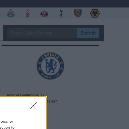
Search
Anno di Fondazione:
1905
Stadio:
Stamford Bridge (41.837)
Città:
Londra
Presidente:
Todd Boehly
Manager:
Enzo Maresca
sonal or
ection to