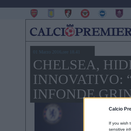
01 Marzo 2016,ore 18.41
CHELSEA, HI
INNOVATIVO: “
INFONDE GRI
Calcio Pr
If you wish 
sensitive in