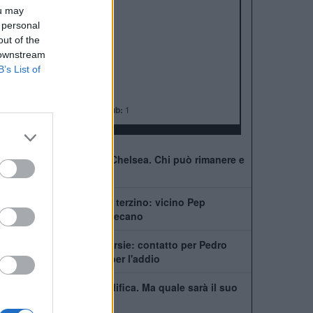
ALBO D'ORO
ou may
Premier League:
6
 personal
FA Cup:
8
out of the
League Cup:
5
 downstream
FA Community Shield:
4
B’s List of
Champions League:
2
Supercoppa Europea:
2
Coppa del Mondo per Club:
1
41 giocatori in rosa al Chelsea. Chi può rimanere e
chi partirà
Chelsea, ecco il nuovo terzino: vicino Pep
Chavarría dal Rayo Vallecano
City scatenato sulle corsie: contatto per Pedro
Neto, Savinho spinge per l'addio
Mudryk, stop alla squalifica. Ma quale sarà il suo
futuro al Chelsea?