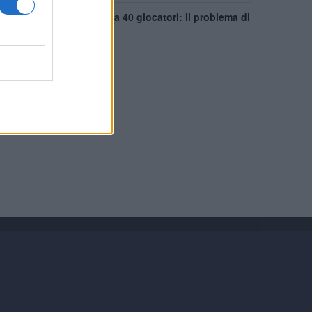
Chelsea, rosa infinita da 40 giocatori: il problema di
Xabi Alonso