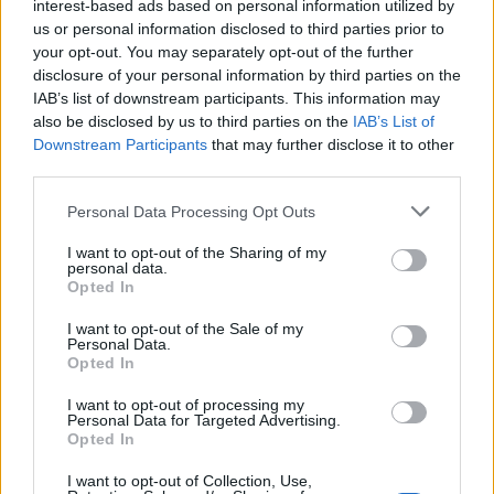
interest-based ads based on personal information utilized by
us or personal information disclosed to third parties prior to
REDAZIONE
your opt-out. You may separately opt-out of the further
disclosure of your personal information by third parties on the
Twitter: @Calciopremier
IAB’s list of downstream participants. This information may
also be disclosed by us to third parties on the
IAB’s List of
Downstream Participants
that may further disclose it to other
third parties.
Personal Data Processing Opt Outs
I want to opt-out of the Sharing of my
personal data.
Opted In
I want to opt-out of the Sale of my
Personal Data.
Opted In
Anno di Fondazione:
1905
I want to opt-out of processing my
Stadio:
Stamford Bridge (41.837)
Personal Data for Targeted Advertising.
Città:
Londra
Opted In
Presidente:
Todd Boehly
Manager:
Enzo Maresca
I want to opt-out of Collection, Use,