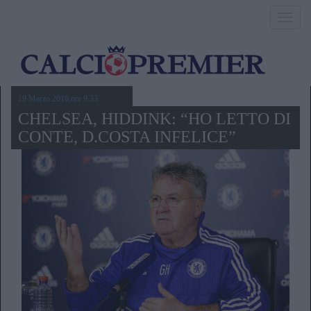
Toggl
navig
19 Marzo 2016,ore 9.33
CHELSEA, HIDDINK: “HO LETTO DI
CONTE, D.COSTA INFELICE”