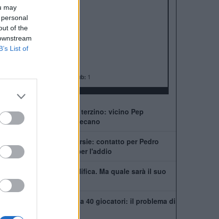
ALBO D'ORO
ou may
Premier League:
6
 personal
FA Cup:
8
out of the
League Cup:
5
 downstream
FA Community Shield:
4
B’s List of
Champions League:
2
Supercoppa Europea:
2
Coppa del Mondo per Club:
1
Chelsea, ecco il nuovo terzino: vicino Pep
Chavarría dal Rayo Vallecano
City scatenato sulle corsie: contatto per Pedro
Neto, Savinho spinge per l'addio
Mudryk, stop alla squalifica. Ma quale sarà il suo
futuro al Chelsea?
Chelsea, rosa infinita da 40 giocatori: il problema di
Xabi Alonso