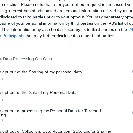
r selection. Please note that after your opt-out request is processed y
eing interest-based ads based on personal information utilized by us or
disclosed to third parties prior to your opt-out. You may separately opt-
losure of your personal information by third parties on the IAB’s list of
. This information may also be disclosed by us to third parties on the
IA
Participants
that may further disclose it to other third parties.
l Data Processing Opt Outs
o opt-out of the Sharing of my personal data.
In
o opt-out of the Sale of my Personal Data.
In
to opt-out of processing my Personal Data for Targeted
ing.
In
ea
di
Mourinho
potrebbe chiudersi presto. L’attaccante
to dal
Monaco
, ha deluso le aspettative e potrebbe partire a
o opt-out of Collection, Use, Retention, Sale, and/or Sharing