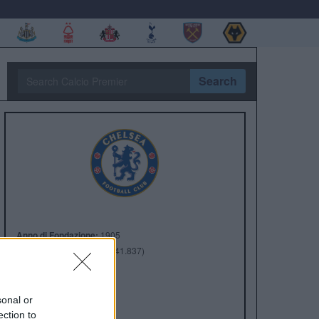
Search
Anno di Fondazione:
1905
Stadio:
Stamford Bridge (41.837)
Città:
Londra
Presidente:
Todd Boehly
Manager:
Enzo Maresca
sonal or
ection to