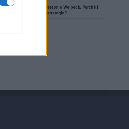
Il Chelsea prende Henderson e Welbeck. Perchè i
Blues hanno cambiato strategia?