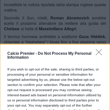
Incredibile la notizia riportata dalla stampa inglese questa
mattina.
Secondo il
Sun
, infatti,
Roman Abramovich
avrebbe
scelto il prossimo allenatore da mettere alla guida del
Chelsea
: si tratta di
Massimiliano Allegri
.
Il tecnico livornese andrebbe a sostituire
Guus Hiddink
,
chiamato a “traghettare” i blues fino a fine stagione verso
una insperata qualificazione in
Europa League
.
Calcio Premier -
Do Not Process My Personal
Dal canto suo, sembra che l’attuale allenatore della
Information
Juventus
abbia già dato il benestare per un passaggio in
Premier League
.
If you wish to opt-out of the sale, sharing to third parties, or
Per è pronto un contratto da 8 milioni di euro l’anno.
processing of your personal or sensitive information for
targeted advertising by us, please use the below opt-out
section to confirm your selection. Please note that after your
REDAZIONE
opt-out request is processed you may continue seeing
interest-based ads based on personal information utilized by
Twitter @Calciopremier
us or personal information disclosed to third parties prior to
your opt-out. You may separately opt-out of the further