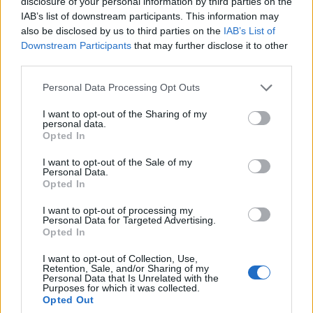
disclosure of your personal information by third parties on the
IAB’s list of downstream participants. This information may
also be disclosed by us to third parties on the
IAB’s List of
Downstream Participants
that may further disclose it to other
third parties.
Personal Data Processing Opt Outs
I want to opt-out of the Sharing of my
personal data.
Opted In
Anno di Fondazione:
1905
I want to opt-out of the Sale of my
Stadio:
Stamford Bridge (41.837)
Personal Data.
Città:
Londra
Opted In
Presidente:
Todd Boehly
I want to opt-out of processing my
Manager:
Enzo Maresca
Personal Data for Targeted Advertising.
Opted In
ALBO D'ORO
Premier League:
6
I want to opt-out of Collection, Use,
FA Cup:
8
Retention, Sale, and/or Sharing of my
Personal Data that Is Unrelated with the
League Cup:
5
Purposes for which it was collected.
FA Community Shield:
4
Opted Out