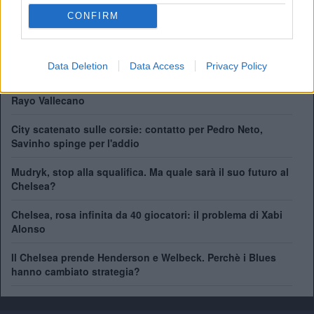
Champions League:
2
CONFIRM
Supercoppa Europea:
2
Coppa del Mondo per Club:
1
Data Deletion
Data Access
Privacy Policy
Chelsea, ecco il nuovo terzino: vicino Pep Chavarría dal
Rayo Vallecano
City scatenato sulle corsie: contatto per Pedro Neto,
Savinho spinge per l'addio
Mudryk, stop alla squalifica. Ma quale sarà il suo futuro al
Chelsea?
Chelsea, rosa infinita da 40 giocatori: il problema di Xabi
Alonso
Il Chelsea prende Henderson e Welbeck. Perchè i Blues
hanno cambiato strategia?