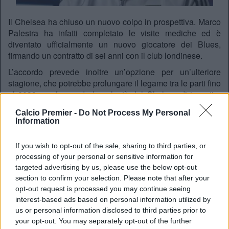
Il Chelsea ha chiuso un nuovo colpo in prospettiva. Marco
Palestra ha infatti completato le visite mediche ed è
diventato ufficialmente un nuovo giocatore dei Blues,
firmando un contratto di sei anni con il club londinese.
L’accordo prevede inoltre un’opzione per un’ulteriore
stagione, che potrebbe prolungare il legame tra le parti fino
al 2033, confermando la volontà del Chelsea di investire
sul lungo periodo.
Calcio Premier -
Do Not Process My Personal
Il club inglese ha accelerato nelle ultime ore per chiudere
Information
l’operazione e assicurarsi il giovane talento, battendo la
concorrenza e definendo tutti i dettagli contrattuali in tempi
If you wish to opt-out of the sale, sharing to third parties, or
rapidi.
processing of your personal or sensitive information for
targeted advertising by us, please use the below opt-out
Con questa operazione, il Chelsea continua la sua
section to confirm your selection. Please note that after your
strategia di ringiovanimento della rosa, puntando su profili
opt-out request is processed you may continue seeing
di prospettiva da inserire gradualmente nel progetto
interest-based ads based on personal information utilized by
tecnico.
us or personal information disclosed to third parties prior to
your opt-out. You may separately opt-out of the further