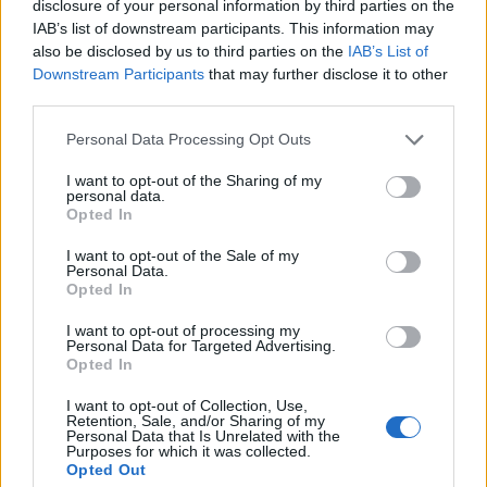
disclosure of your personal information by third parties on the
IAB’s list of downstream participants. This information may
also be disclosed by us to third parties on the
IAB’s List of
Downstream Participants
that may further disclose it to other
third parties.
Personal Data Processing Opt Outs
I want to opt-out of the Sharing of my
personal data.
Opted In
Anno di Fondazione:
1905
I want to opt-out of the Sale of my
Stadio:
Stamford Bridge (41.837)
Personal Data.
Opted In
Città:
Londra
Presidente:
Todd Boehly
I want to opt-out of processing my
Manager:
Enzo Maresca
Personal Data for Targeted Advertising.
Opted In
ALBO D'ORO
Premier League:
6
I want to opt-out of Collection, Use,
Retention, Sale, and/or Sharing of my
FA Cup:
8
Personal Data that Is Unrelated with the
League Cup:
5
Purposes for which it was collected.
Opted Out
FA Community Shield:
4