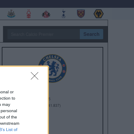
Search
sonal or
ection to
Anno di Fondazione:
1905
ou may
Stadio:
Stamford Bridge (41.837)
 personal
Città:
Londra
out of the
Presidente:
Todd Boehly
 downstream
Manager:
Enzo Maresca
B’s List of