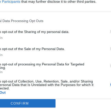
Participants
that may further disclose it to other third parties.
l Data Processing Opt Outs
o opt-out of the Sharing of my personal data.
In
o opt-out of the Sale of my Personal Data.
 pagine online del
Daily Mirror
, ma non è chiaro se si tratti di
In
 svedese concluderà la sua esperienza al
PSG
a fine stagione
mier. I rumors britannici parlano di un approdo ai blues con
to opt-out of processing my Personal Data for Targeted
ing.
a stagione per due anni, ma forse è solo gossip. Quel che è
In
si dall’inserimento del
Chelsea
nella trattativa con
Zlatan
o opt-out of Collection, Use, Retention, Sale, and/or Sharing
ersonal Data that Is Unrelated with the Purposes for which it
lected.
Out
CONFIRM