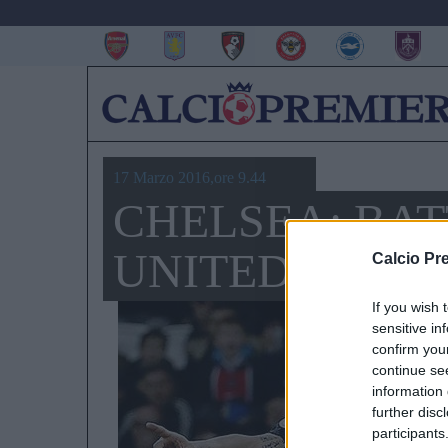
17 Marzo 2016,ore 9.44
CHELSEA: BAT
UNITED PER 
Calcio Pr
If you wish 
sensitive in
confirm you
continue se
information 
further disc
participants