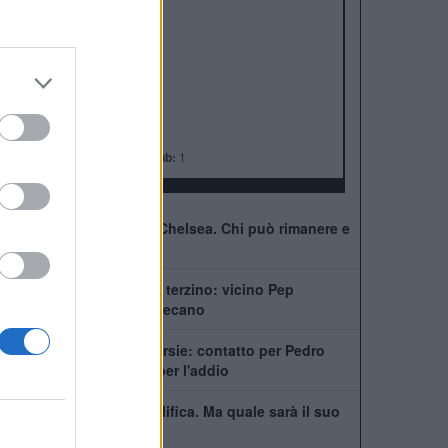
ALBO D'ORO
Premier League:
6
FA Cup:
8
League Cup:
5
FA Community Shield:
4
Champions League:
2
Supercoppa Europea:
2
Coppa del Mondo per Club:
1
41 giocatori in rosa al Chelsea. Chi può rimanere e
chi partirà
Chelsea, ecco il nuovo terzino: vicino Pep
Chavarría dal Rayo Vallecano
City scatenato sulle corsie: contatto per Pedro
Neto, Savinho spinge per l'addio
Mudryk, stop alla squalifica. Ma quale sarà il suo
futuro al Chelsea?