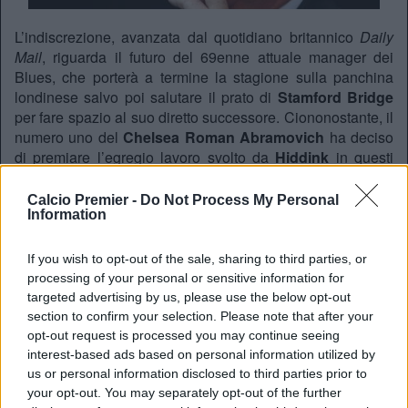
L’indiscrezione, avanzata dal quotidiano britannico
Daily
Mail
, riguarda il futuro del 69enne attuale manager dei
Blues, che porterà a termine la stagione sulla panchina
londinese salvo poi salutare il prato di
Stamford Bridge
per fare spazio al suo diretto successore. Ciononostante, il
numero uno del
Chelsea Roman Abramovich
ha deciso
di premiare l’egregio lavoro svolto da
Hiddink
in questi
mesi con un’allettante offerta: si tratterebbe di un ruolo da
consulente tecnico all’interno del club, in grado di
Calcio Premier -
Do Not Process My Personal
Information
garantirgli la possibilità di restare a contatto con la squadra
e con l’ambiente. Nelle prossime settimane capiremo se la
decisione dell’olandese sarà orientata o meno verso tale
If you wish to opt-out of the sale, sharing to third parties, or
direzione.
processing of your personal or sensitive information for
targeted advertising by us, please use the below opt-out
section to confirm your selection. Please note that after your
REDAZIONE
opt-out request is processed you may continue seeing
interest-based ads based on personal information utilized by
Twitter: @Calciopremier
us or personal information disclosed to third parties prior to
your opt-out. You may separately opt-out of the further