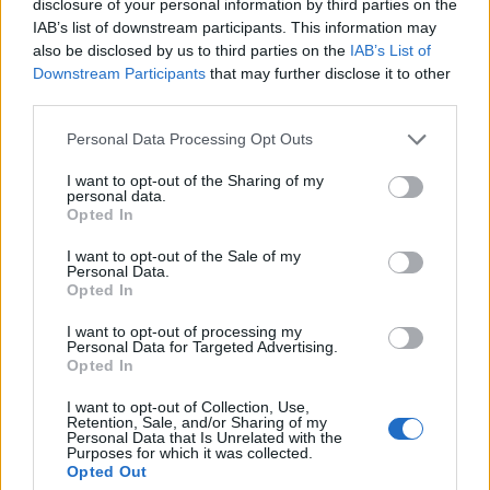
disclosure of your personal information by third parties on the
IAB’s list of downstream participants. This information may
also be disclosed by us to third parties on the
IAB’s List of
Downstream Participants
that may further disclose it to other
third parties.
Personal Data Processing Opt Outs
I want to opt-out of the Sharing of my
personal data.
Opted In
Anno di Fondazione:
1905
I want to opt-out of the Sale of my
Stadio:
Stamford Bridge (41.837)
Personal Data.
Opted In
Città:
Londra
Presidente:
Todd Boehly
I want to opt-out of processing my
Manager:
Enzo Maresca
Personal Data for Targeted Advertising.
Opted In
ALBO D'ORO
Premier League:
6
I want to opt-out of Collection, Use,
Retention, Sale, and/or Sharing of my
FA Cup:
8
Personal Data that Is Unrelated with the
League Cup:
5
Purposes for which it was collected.
Opted Out
FA Community Shield:
4