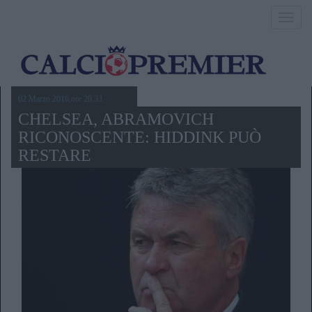
Toggl
navig
02 Marzo 2016,ore 20.33
CHELSEA, ABRAMOVICH
RICONOSCENTE: HIDDINK PUÒ
RESTARE