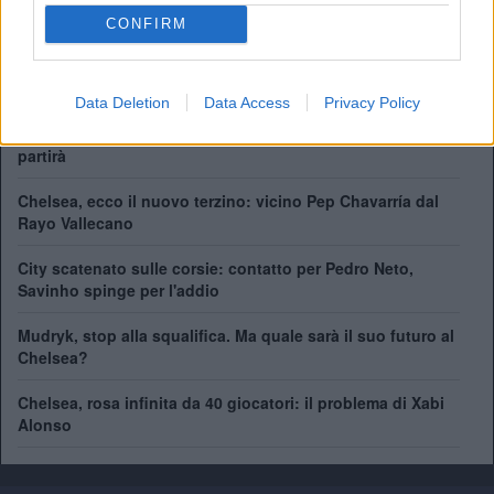
Champions League:
2
CONFIRM
Supercoppa Europea:
2
Coppa del Mondo per Club:
1
Data Deletion
Data Access
Privacy Policy
41 giocatori in rosa al Chelsea. Chi può rimanere e chi
partirà
Chelsea, ecco il nuovo terzino: vicino Pep Chavarría dal
Rayo Vallecano
City scatenato sulle corsie: contatto per Pedro Neto,
Savinho spinge per l'addio
Mudryk, stop alla squalifica. Ma quale sarà il suo futuro al
Chelsea?
Chelsea, rosa infinita da 40 giocatori: il problema di Xabi
Alonso