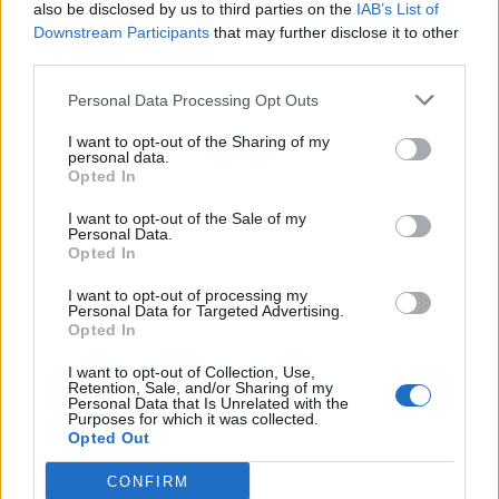
also be disclosed by us to third parties on the
IAB’s List of
Downstream Participants
that may further disclose it to other
third parties.
Personal Data Processing Opt Outs
I want to opt-out of the Sharing of my
personal data.
Anno di Fondazione:
1905
Opted In
Stadio:
Stamford Bridge (41.837)
Città:
Londra
I want to opt-out of the Sale of my
Personal Data.
Presidente:
Todd Boehly
Opted In
Manager:
Enzo Maresca
I want to opt-out of processing my
ALBO D'ORO
Personal Data for Targeted Advertising.
Premier League:
6
Opted In
FA Cup:
8
I want to opt-out of Collection, Use,
League Cup:
5
Retention, Sale, and/or Sharing of my
FA Community Shield:
4
Personal Data that Is Unrelated with the
Purposes for which it was collected.
Champions League:
2
Opted Out
Supercoppa Europea:
2
Coppa del Mondo per Club:
1
CONFIRM