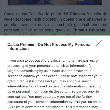
Come riporta
The Sun
la paura del
Chelsea
è quella di
veder scappare molti giocatori in quella che è una vera e
propria nave alla deriva. I nomi più gettonati per una
partenza a fine anno sono quelli di
Thibaut Courtois
,
Oscar
,
Eden Hazard
e
Diego Costa
, insomma non
proprio calciatori di Serie B. Vedremo chi ne saprà
Calcio Premier -
Do Not Process My Personal
approfittare di questo naufragio, ma nel frattempo
Hiddink
Information
dovrà comandare il timone di una nave che sta
affondando.
If you wish to opt-out of the sale, sharing to third parties, or
processing of your personal or sensitive information for
targeted advertising by us, please use the below opt-out
REDAZIONE
section to confirm your selection. Please note that after your
Twitter @Calciopremier
opt-out request is processed you may continue seeing
interest-based ads based on personal information utilized by
us or personal information disclosed to third parties prior to
your opt-out. You may separately opt-out of the further
disclosure of your personal information by third parties on the
IAB’s list of downstream participants. This information may