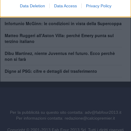
Data Deletion
Data Access
Privacy Policy
Supercoppa Europa: dove vedere in tv Aston Villa-Psg
Infortunio McGinn: le condizioni in vista della Supercoppa
Matteo Ruggeri all'Aston Villa: perché Emery punta sul
terzino italiano
Dibu Martinez, niente Juventus nel futuro. Ecco perchè
non si farà
Digne al PSG: cifre e dettagli del trasferimento
Per la pubblicità su questo sito contatta:
adv@fabfour2013.it
Per informazioni contatta:
redazione@calciopremier.it
Copyright © 2001-2013 Fab Four 2013 Srl. Tutti i diritti riservati