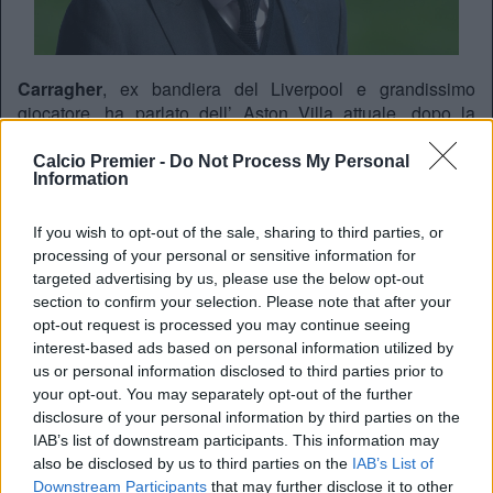
Carragher
, ex bandiera del Liverpool e grandissimo
giocatore, ha parlato dell’ Aston Villa attuale, dopo la
sconfitta subita per 0-6 per mano dei Reds.
Calcio Premier -
Do Not Process My Personal
“L’
Aston Villa
è imabarazzante, una delle peggiori
Information
squadre della storia della Premier League, e sono così da
alcuni anni. Se non riusciranno a fare un grande
If you wish to opt-out of the sale, sharing to third parties, or
cambiamento andranno sicuramente in
Championship
,
processing of your personal or sensitive information for
senza alcun dubbio. Anche far vedere ai bambini un gioco
targeted advertising by us, please use the below opt-out
così brutto non è bello”
section to confirm your selection. Please note that after your
opt-out request is processed you may continue seeing
interest-based ads based on personal information utilized by
Iacopo Nathan
us or personal information disclosed to third parties prior to
your opt-out. You may separately opt-out of the further
disclosure of your personal information by third parties on the
IAB’s list of downstream participants. This information may
also be disclosed by us to third parties on the
IAB’s List of
Downstream Participants
that may further disclose it to other