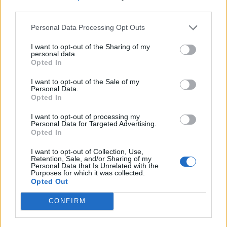
third parties.
Personal Data Processing Opt Outs
I want to opt-out of the Sharing of my
personal data.
Opted In
I want to opt-out of the Sale of my
Personal Data.
Anno di Fondazione:
1874
Opted In
Stadio:
Villa Park (42.682)
Città:
Birmingham
I want to opt-out of processing my
Personal Data for Targeted Advertising.
Presidente:
Nassef Sawiris
Opted In
Manager:
Unay Emery
I want to opt-out of Collection, Use,
ALBO D'ORO
Retention, Sale, and/or Sharing of my
Personal Data that Is Unrelated with the
Premier League:
7
Purposes for which it was collected.
FA Cup:
7
Opted Out
League Cup:
5
FA Community Shield:
1
CONFIRM
Champions League:
1