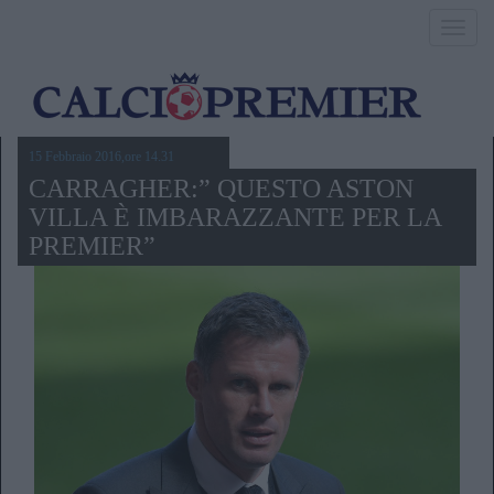
Toggl
navig
15 Febbraio 2016,ore 14.31
CARRAGHER:” QUESTO ASTON
VILLA È IMBARAZZANTE PER LA
PREMIER”