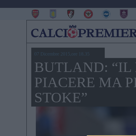
07 Dicembre 2015,ore 18.35
BUTLAND: “IL
PIACERE MA 
STOKE”