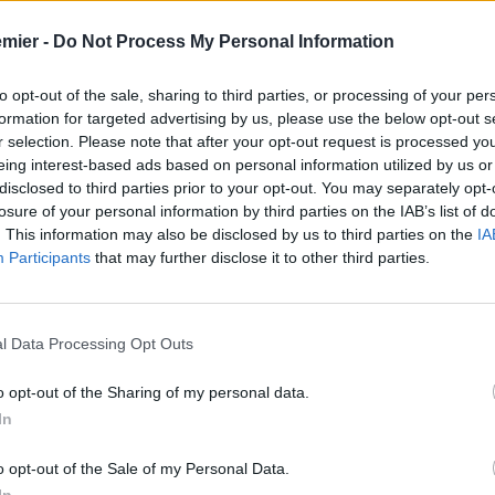
emier -
Do Not Process My Personal Information
to opt-out of the sale, sharing to third parties, or processing of your per
formation for targeted advertising by us, please use the below opt-out s
r selection. Please note that after your opt-out request is processed y
eing interest-based ads based on personal information utilized by us or
disclosed to third parties prior to your opt-out. You may separately opt-
losure of your personal information by third parties on the IAB’s list of
. This information may also be disclosed by us to third parties on the
IA
Participants
that may further disclose it to other third parties.
l Data Processing Opt Outs
o opt-out of the Sharing of my personal data.
In
nd
, protagonista nel week end nella vittoria sul
Manchester
larov
, ha rilasciato alcune dichiarazioni a
Sky Sport News
o opt-out of the Sale of my Personal Data.
Klopp
, smentandole: