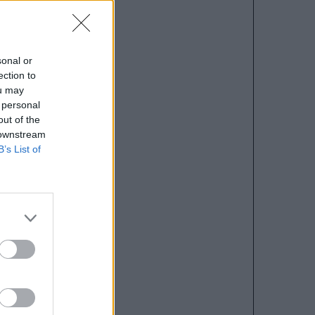
sonal or
ection to
ou may
 personal
out of the
 downstream
B’s List of