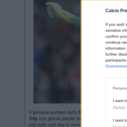
Calcio Pr
If you wish 
sensitive in
confirm you
continue se
information 
further disc
participants
Downstream 
Persona
I want t
Opted 
Il giovane portiere dello
Stoke City Jack Butla
City
con grandi parate come su
De Bruyne
e
Ko
I want t
HQ
sulle voci che lo vorrebbero al
Liverpool
di