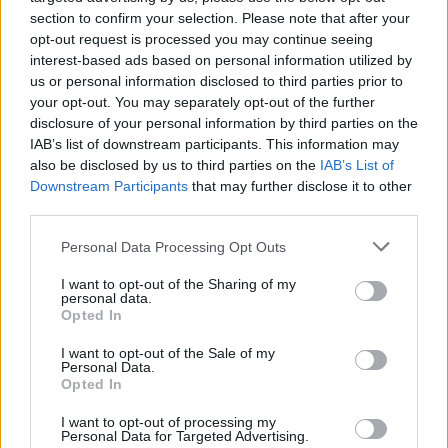
ancora sulle loro micidiali palle inattive, un vero e proprio
section to confirm your selection. Please note that after your
pericolo per tutti gli avversari. Ecco dove seguire il match e
opt-out request is processed you may continue seeing
le probabili formazioni:
interest-based ads based on personal information utilized by
Dove vederla
us or personal information disclosed to third parties prior to
your opt-out. You may separately opt-out of the further
Il match chiuderà la giornata di Premier League giovedì 12
disclosure of your personal information by third parties on the
febbraio, alle 21:00. La diretta tv sarà offerta da Sky Sport,
IAB’s list of downstream participants. This information may
mentre quella streaming da SkyGo e NOW. Ecco le
also be disclosed by us to third parties on the
IAB’s List of
probabili formazioni:
Downstream Participants
that may further disclose it to other
third parties.
Brentford: (4-2-3-1): Kelleher; Kayode, Collins, Van den
Berg, Henry; Janelt, Henderson; Ouattara, Jensen, Lewis-
Personal Data Processing Opt Outs
Potter; Igor Thiago. All. Andrews.
I want to opt-out of the Sharing of my
Arsenal (4-2-3-1): Raya; Timber, Gabriel, Saliba, Calafiori;
personal data.
Rice, Zubimendi; Madueke, Odegaard, Trossard;
Opted In
Gyokeres. All. Arteta
I want to opt-out of the Sale of my
Personal Data.
Opted In
I want to opt-out of processing my
Personal Data for Targeted Advertising.