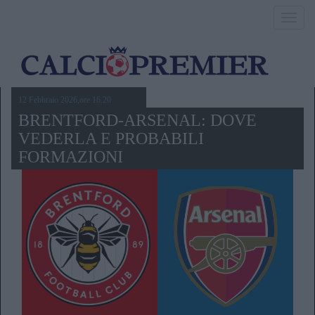
Toggl
navig
12 Febbraio 2026,ore 16.20
BRENTFORD-ARSENAL: DOVE
VEDERLA E PROBABILI
FORMAZIONI